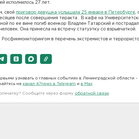
ей исполнилось 27 лет.
м, свой
приговор девушка услышала 25 января в Петербурге
,
есяцев после совершения теракта . В кафе на Университетск
ой по ее вине погиб военкор Владлен Татарский и пострадал
человек. Она принесла на встречу статуэтку со взрывчаткой.
а Росфинмониторингом в перечень экстремистов и террористо
рвыми узнавать о главных событиях в Ленинградской области -
вайтесь на
канал 47news в Telegram
и
в Maх
 опечатку? Сообщите через форму
обратной связи
.