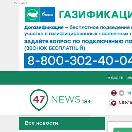
РЕКЛАМА
Власть
Э
18+
Сдела
Все новости