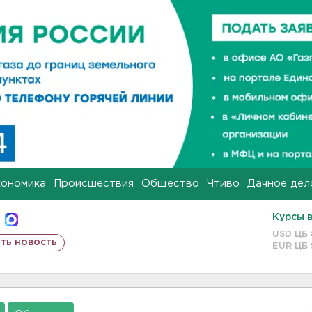
кономика
Происшествия
Общество
Чтиво
Дачное дел
Курсы 
USD ЦБ
ть новость
EUR ЦБ