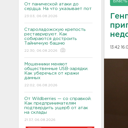
Власть
От панической атаки до
сердца. На что указывает пот
Ген
23:03, 06.08.2026
приг
Староладожскую крепость
нед
реставрируют. Как
собираются достроить
Тайничную башню
13:42 16
22:30, 06.08.2026
Мошенники меняют
общественные USB-зарядки.
Как уберечься от кражи
данных
22:02, 06.08.2026
От Wildberries — со справкой.
Как предпринимателям
подтвердить ущерб от атак
на склады
21:37, 06.08.2026