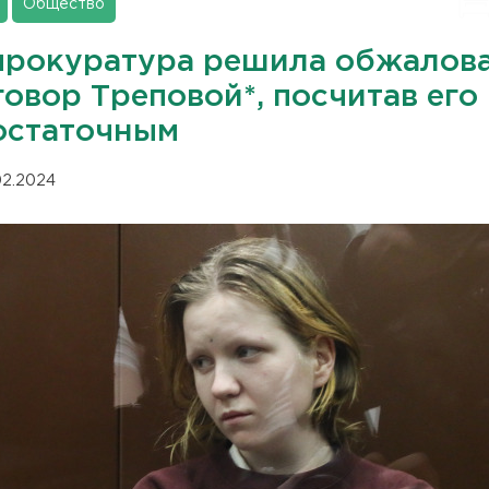
Общество
прокуратура решила обжалов
овор Треповой*, посчитав его
остаточным
.02.2024