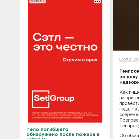
РЕКЛАМА
Фото: ww
Генпрок
по делу
Надзорн
Как пиш
на приго
провести
года. На
современ
Треповой
Генпрок
Тело погибшего
обнаружено после пожара в
Об обжа