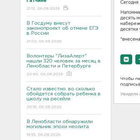
Гатчине
Сегодня 
21:12, 06.08.2026
Напомни
десять м
В Госдуму внесут
набережн
законопроект об отмене ЕГЭ
десятки 
в России
*внесен
21:02, 06.08.2026
Волонтеры "ЛизаАлерт"
нашли 320 человек за месяц в
Ленобласти и Петербурге
20:40, 06.08.2026
Чтобы пе
подписы
Стало известно, во сколько
обойдется собрать ребенка в
Увидели
школу на ресейле
20:18, 06.08.2026
В Ленобласти обнаружили
могильник эпохи неолита
19:55, 06.08.2026