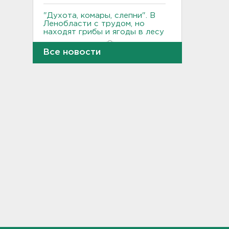
"Духота, комары, слепни". В
Ленобласти с трудом, но
находят грибы и ягоды в лесу
19:36, 06.08.2026
Все новости
Ученые пришли к выводу, что
дача или проживание рядом с
парком спасает от этой
болезни
19:07, 06.08.2026
Для иностранных
абитуриентов хотят ввести
экзамен по русскому
18:49, 06.08.2026
Смертельное ДТП
произошло на КАД у Низино
18:23, 06.08.2026