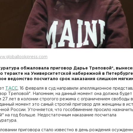
w.globallookpress.com
уратура обжаловала приговор Дарье Треповой*, вынес
 о теракте на Университетской набережной в Петербурге
ое ведомство посчитало срок наказания слишком мягким
ет
ТАСС
, 16 февраля в суд направили апелляционное предста
вор Треповой*. Напомним, на данный момент она должна будет
 27 лет в колонии строгого режима с ограничением свободы в
 данный момент это самый строгий приговор для женщины в ис
ной России. Уточняется, что гособвинение просило назначит
* на год больше. Недостаточным наказание посчитала
уратура.
ловании приговора стало известно в день рождения осужденн