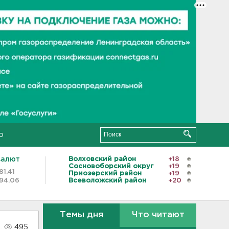
о
валют
Волховский район
+18
Сосновоборский округ
+19
81.41
Приозерский район
+19
94.06
Всеволожский район
+20
Темы дня
Что читают
495