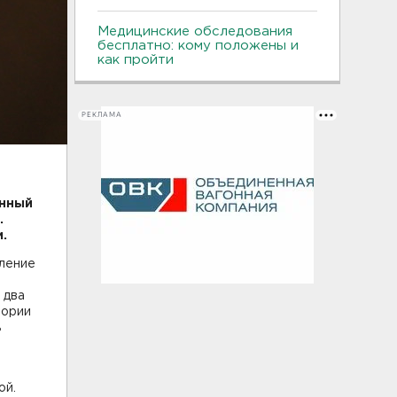
Медицинские обследования
бесплатно: кому положены и
как пройти
РЕКЛАМА
енный
.
.
вление
 два
тории
ь
ой.