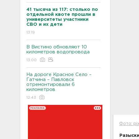
41 тысяча из 117: столько по
отдельной квоте прошли в
университеты участники
СВО и их дети
13:19
В Вистино обновляют 10
километров водопровода
13:00
На дороге Красное Село –
Гатчина – Павловск
отремонтировали 6
километров
12:43
РЕКЛАМА
Фото: pi
Разыск