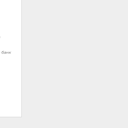
к
в банк