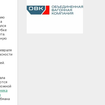
цию
на
ился
убке
та.
нную
февраля
асности
ей.
ала
ются
зможной
вника
о
обмана