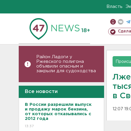
Власть
Э
18+
Сдела
Район Ладоги у
Ржевского полигона
Проис
объявили опасным и
закрыли для судоходства
Лже
тыс
Все новости
в С
В России разрешили выпуск
и продажу марок бензина,
12:07 19
от которых отказывались с
2012 года
13:37