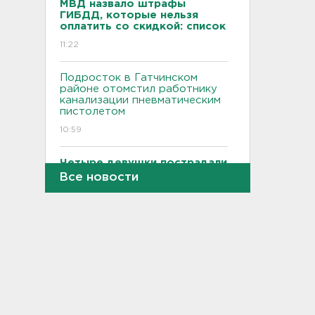
МВД назвало штрафы
ГИБДД, которые нельзя
оплатить со скидкой: список
11:22
Подросток в Гатчинском
районе отомстил работнику
канализации пневматическим
пистолетом
10:59
Четыре девушки пострадали
от удара дрона в Брянской
Все новости
области
10:39
Трое подростков готовили
теракт на объекте
Росгвардии в Приморье
10:14
"Буханка" и "Тенет"