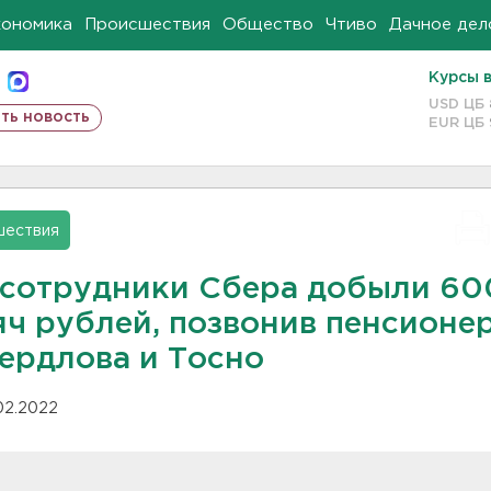
кономика
Происшествия
Общество
Чтиво
Дачное дел
Курсы 
USD ЦБ
ть новость
EUR ЦБ
шествия
сотрудники Сбера добыли 60
яч рублей, позвонив пенсионе
вердлова и Тосно
.02.2022