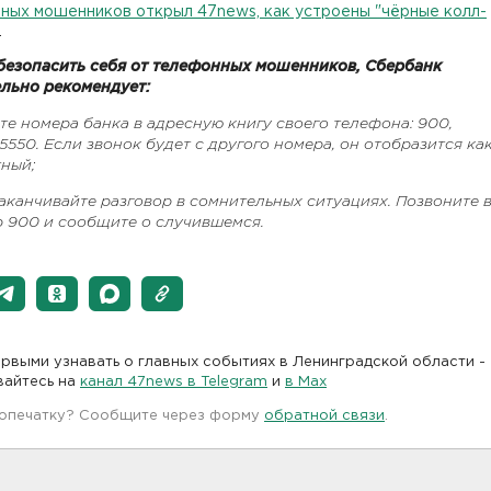
ных мошенников открыл 47news, как устроены "чёрные колл-
.
безопасить себя от телефонных мошенников, Сбербанк
ельно рекомендует:
те номера банка в адресную книгу своего телефона: 900,
550. Если звонок будет с другого номера, он отобразится ка
тный;
заканчивайте разговор в сомнительных ситуациях. Позвоните 
р 900 и сообщите о случившемся.
рвыми узнавать о главных событиях в Ленинградской области -
вайтесь на
канал 47news в Telegram
и
в Maх
 опечатку? Сообщите через форму
обратной связи
.