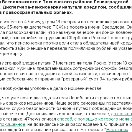
 Всеволожского и Тосненского районов Ленинградской
. Диспетчера-пенсионерку напугали кредитом, сообщили
в правоохранительных органах.
ло известно 47news, утром 18 февраля во всеволожскую поли
ась 65-летняя диспетчер ТСЖ из поселка имени Свердлова. О
ла правоохранителям, что накануне вечером ей домой дозвон
ный, назвавшийся сотрудником Сбербанка России. Голос в тр
л, что пенсионерка против воли стала обладательницей креди
гасить займ, женщина перевела полмиллиона рублей на указа
мцем карту.
легендой злодеи пугали 71-летнего жителя Тосно. Утром 18 
ревожил мужчина, представившись сотрудником службы безоп
оверив в сигнал о подозрительной активности, пенсионер по
ии собеседника отправил на "резервный" счет 94 тысячи рубл
й возбуждены уголовные дела о мошенничестве.
 что уже почти два года жители Ленобласти страдают от шкв
ных звонков мошенников. Чаще всего самозванцы представля
иками служб безопасности банков и пугают собеседников во
тью счетов. Дозванивались мошенники, в том числе,
до полко
в отставке. 47news описал
способ, с помощью которого можн
 похищенное
, не дожидаясь конца расследования. О принципе 
ых людей наше издание рассказало в материале "
Наставник