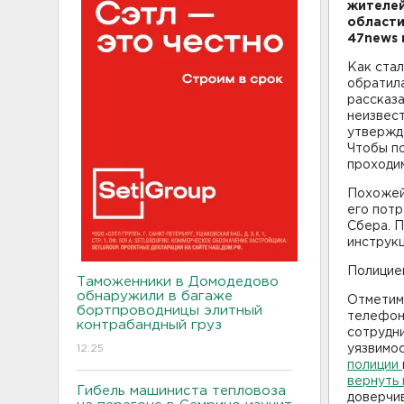
жителей
области
47news 
Как ста
обратил
рассказа
неизвест
утвержда
Чтобы по
проходи
Похожей 
его пот
Сбера. П
инструкц
Полицие
Таможенники в Домодедово
обнаружили в багаже
Отметим,
бортпроводницы элитный
телефон
контрабандный груз
сотрудн
12:25
уязвимос
полиции
вернуть
Гибель машиниста тепловоза
доверчив