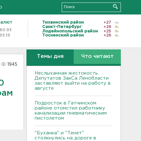
о
валют
Тихвинский район
+27
Санкт-Петербург
+26
80.93
Лодейнопольский район
+25
93.19
Тосненский район
+26
Темы дня
Что читают
1945
Неслыханная жестокость.
Депутатов ЗакСа Ленобласти
0
заставляют выйти на работу в
августе
рам
Подросток в Гатчинском
районе отомстил работнику
канализации пневматическим
пистолетом
"Буханка" и "Тенет"
столкнулись на дороге в