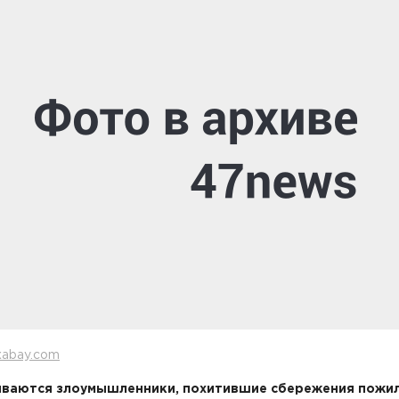
xabay.com
иваются злоумышленники, похитившие сбережения пожи