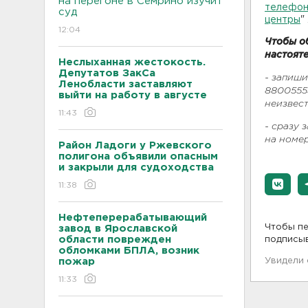
на перегоне в Семрино изучит
телефон
суд
центры
" 
12:04
Чтобы о
настоят
Неслыханная жестокость.
Депутатов ЗакСа
- запиши
Ленобласти заставляют
88005555
выйти на работу в августе
неизвес
11:43
- сразу 
на номе
Район Ладоги у Ржевского
полигона объявили опасным
и закрыли для судоходства
11:38
Нефтеперерабатывающий
Чтобы пе
завод в Ярославской
области поврежден
подписы
обломками БПЛА, возник
пожар
Увидели
11:33