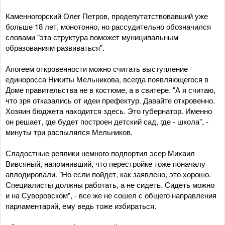
Каменногорский Олег Петров, продепутатствовавший уже
больше 18 лет, монотонно, но рассудительно обозначился
словами "эта структура поможет муниципальным
образованиям развиваться".
Апогеем откровенности можно считать выступление
единоросса Никиты Мельникова, всегда появляющегося в
Доме правительства не в костюме, а в свитере. "А я считаю,
что зря отказались от идеи префектур. Давайте откровенно.
Хозяин бюджета находится здесь. Это губернатор. Именно
он решает, где будет построен детский сад, где - школа", -
минуты три распылялся Мельников.
Сладостные реплики немного подпортил эсер Михаил
Вивсяный, напомнивший, что перестройке тоже поначалу
аплодировали. "Но если пойдет, как заявлено, это хорошо.
Специалисты должны работать, а не сидеть. Сидеть можно
и на Суворовском", - все же не сошел с общего направления
парламентарий, ему ведь тоже избираться.