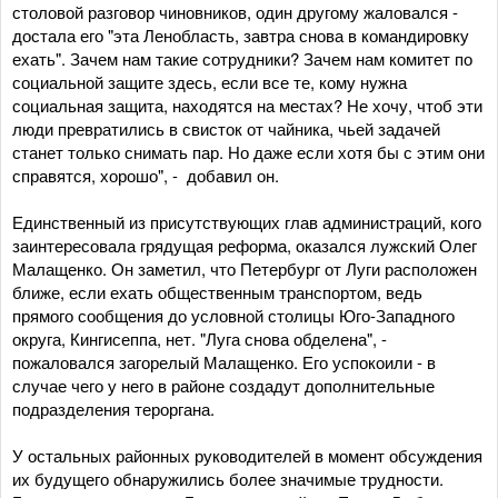
столовой разговор чиновников, один другому жаловался -
достала его "эта Ленобласть, завтра снова в командировку
ехать". Зачем нам такие сотрудники? Зачем нам комитет по
социальной защите здесь, если все те, кому нужна
социальная защита, находятся на местах? Не хочу, чтоб эти
люди превратились в свисток от чайника, чьей задачей
станет только снимать пар. Но даже если хотя бы с этим они
справятся, хорошо", - добавил он.
Единственный из присутствующих глав администраций, кого
заинтересовала грядущая реформа, оказался лужский Олег
Малащенко. Он заметил, что Петербург от Луги расположен
ближе, если ехать общественным транспортом, ведь
прямого сообщения до условной столицы Юго-Западного
округа, Кингисеппа, нет. "Луга снова обделена", -
пожаловался загорелый Малащенко. Его успокоили - в
случае чего у него в районе создадут дополнительные
подразделения тероргана.
У остальных районных руководителей в момент обсуждения
их будущего обнаружились более значимые трудности.