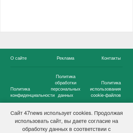
О сайте
Реклама
Контакты
Политика
обработки
Политика
Политика
персональных
использования
конфиденциальности
данных
cookie-файлов
Сайт 47news использует cookies. Продолжая
использовать сайт, вы даете согласие на
©
47 новостей (47 news)
2005 — 2026 г.
обработку данных в соответствии с
Свидетельство о регистрации СМИ Эл № ФС 77-39848, выдано