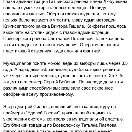
Глава администрации Гатчинского района Елена Любушкина
нашла в сумочке горсть белых леденцов. По виду
напоминали мятные. Обертки громко шуршали, потому
нельзя было незаметно угостить главу администрации
Кингисеппского района Виктора Гешеле. Конфеты пришлось
высыпать на столик рядом с главой администрации
Приозерского района Светланой Потаповой. Та покраснела
то ли от радости, то ли от смущения. Оперативно нашли
пластиковый стаканчик, куда сложили фантики.
Муниципалов понять можно, ведь их выборы лишь через 3,5
года. А народным избранникам, судьба которых решится
уже через четыре месяца, нужно попасть в список. Хотя бы
тот, что вел спикер Сергей Бебенин. По очереди депутаты
различными способами высказывали свое искреннее
одобрение всему произнесенному.
Эсер Дмитрий Силаев, подавший свою кандидатуру на
праймериз "Единой России", признал необходимость
укрепления системы контроля за муниципальной властью.
Его близкий товарищ по Всеволожску Татьяна Павлова,
говорящая речи в такой манере, будто сейчас начнет