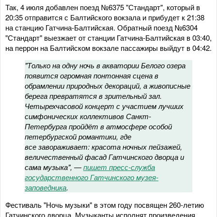
Так, 4 июля добавлен поезд №6375 "Стандарт", который в
20:35 отправится с Балтийского вокзала и прибудет к 21:38
на станцию Гатчина-Балтийская. Обратный поезд №6304
"Стандарт" выезжает от станции Гатчина-Балтийская в 03:40,
на перрон на Балтийском вокзале пассажиры выйдут в 04:42.
"Только на одну ночь в акватории Белого озера
появится огромная понтонная сцена в
обрамлении природных декораций, а живописные
берега превратятся в зрительный зал.
Четырехчасовой концерт с участием лучших
симфонических коллективов Санкт-
Петербурга пройдёт в атмосфере особой
петербургской романтики, где
все завораживает: красота ночных пейзажей,
величественный фасад Гатчинского дворца и
сама музыка", —
пишет пресс-служба
государственного Гатчинского музея-
заповедника
.
Фестиваль "Ночь музыки" в этом году посвящен 260-летию
Гатчинского дворца. Музыканты исполнят произведения