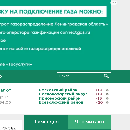
о
валют
Волховский район
+18
Сосновоборский округ
+19
81.41
Приозерский район
+19
94.06
Всеволожский район
+20
Темы дня
Что читают
254