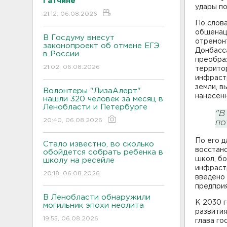
Гатчине
удары по
21:12, 06.08.2026
По слова
общенаци
В Госдуму внесут
отремон
законопроект об отмене ЕГЭ
Донбасса
в России
преобра
21:02, 06.08.2026
террито
инфраст
земли, в
Волонтеры "ЛизаАлерт"
нанесен
нашли 320 человек за месяц в
Ленобласти и Петербурге
"В
20:40, 06.08.2026
по
По его д
Стало известно, во сколько
восстан
обойдется собрать ребенка в
школ, бо
школу на ресейле
инфраст
20:18, 06.08.2026
введено
предприя
В Ленобласти обнаружили
К 2030 
могильник эпохи неолита
развития
19:55, 06.08.2026
глава го