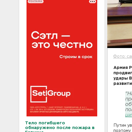
РЕКЛАМА
Фото: са
Армия Р
продвиг
удары В
развити
"Н
пр
об
по
ци
Тело погибшего
Путин ув
обнаружено после пожара в
поэтому