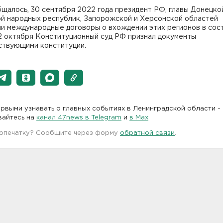
щалось, 30 сентября 2022 года президент РФ, главы Донецко
ой народных республик, Запорожской и Херсонской областей
ли международные договоры о вхождении этих регионов в сос
 2 октября Конституционный суд РФ признал документы
ствующими конституции.
рвыми узнавать о главных событиях в Ленинградской области -
вайтесь на
канал 47news в Telegram
и
в Maх
 опечатку? Сообщите через форму
обратной связи
.