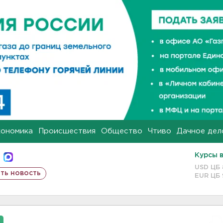
кономика
Происшествия
Общество
Чтиво
Дачное дел
Курсы 
USD ЦБ
ть новость
EUR ЦБ