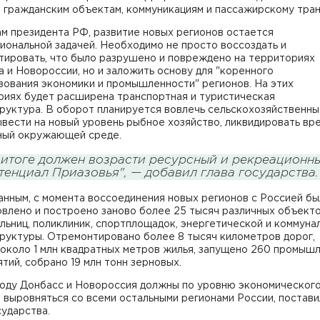
 гражданским объектам, коммуникациям и пассажирскому тран
м президента РФ, развитие новых регионов остается
ональной задачей. Необходимо не просто воссоздать и
тировать, что было разрушено и повреждено на территориях
 и Новороссии, но и заложить основу для "коренного
зования экономики и промышленности" регионов. На этих
риях будет расширена транспортная и туристическая
руктура. В оборот планируется вовлечь сельскохозяйственн
ывести на новый уровень рыбное хозяйство, ликвидировать вре
ный окружающей среде.
 итоге должен возрасти ресурсный и рекреационн
тенциал Приазовья", — добавил глава государства.
анным, с момента воссоединения новых регионов с Россией б
овлено и построено заново более 25 тысяч различных объект
льниц, поликлиник, спортплощадок, энергетической и коммуна
руктуры. Отремонтировано более 8 тысяч километров дорог,
 около 1 млн квадратных метров жилья, запущено 260 промыш
тий, собрано 19 млн тонн зерновых.
году Донбасс и Новороссия должны по уровню экономическог
 выровняться со всеми остальными регионами России, постави
сударства.