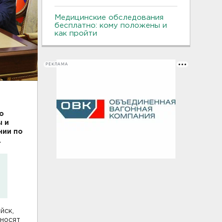
Медицинские обследования
бесплатно: кому положены и
как пройти
РЕКЛАМА
о
ы и
нии по
.
йск,
аносят