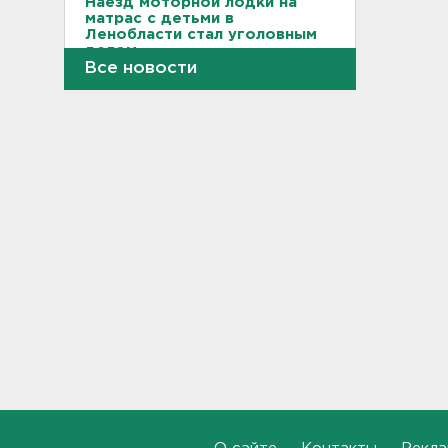
Наезд моторной лодки на
матрас с детьми в
Ленобласти стал уголовным
делом
Все новости
18:22, 06.08.2026
Фермеры в Ленобласти
смогут получить до 8 млн
рублей на развитие
хозяйства
18:07, 06.08.2026
На "Сортавалу" съехались
спасатели и дорожники.
Отрабатывали легенду о
крупном ДТП
17:50, 06.08.2026
В пятницу вузы публикуют
списки. Ленобласть подвела
итоги приемной
кампании-2026
17:36, 06.08.2026