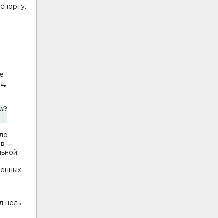
спорту.
ые
д,
ый
ыло
ов —
льной
ленных
о
л цель