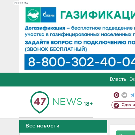
РЕКЛАМА
Власть
Э
18+
Сдела
Все новости