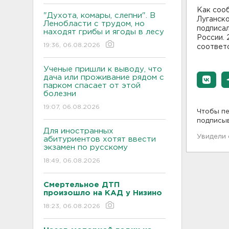
Как сооб
"Духота, комары, слепни". В
Луганск
Ленобласти с трудом, но
подписа
находят грибы и ягоды в лесу
России.
19:36, 06.08.2026
соответ
Ученые пришли к выводу, что
дача или проживание рядом с
парком спасает от этой
болезни
19:07, 06.08.2026
Чтобы пе
подписы
Для иностранных
Увидели
абитуриентов хотят ввести
экзамен по русскому
18:49, 06.08.2026
Смертельное ДТП
произошло на КАД у Низино
18:23, 06.08.2026