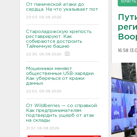
Власть
От панической атаки до
сердца. На что указывает пот
Пут
23:03, 06.08.2026
рег
Староладожскую крепость
Воо
реставрируют. Как
собираются достроить
Тайничную башню
16:58 13
22:30, 06.08.2026
Мошенники меняют
общественные USB-зарядки.
Как уберечься от кражи
данных
22:02, 06.08.2026
От Wildberries — со справкой.
Как предпринимателям
подтвердить ущерб от атак
на склады
21:37, 06.08.2026