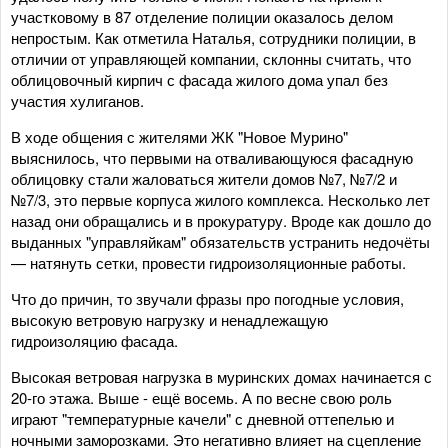
участковому в 87 отделение полиции оказалось делом
непростым. Как отметила Наталья, сотрудники полиции, в
отличии от управляющей компании, склонны считать, что
облицовочный кирпич с фасада жилого дома упал без
участия хулиганов.
В ходе общения с жителями ЖК "Новое Мурино"
выяснилось, что первыми на отваливающуюся фасадную
облицовку стали жаловаться жители домов №7, №7/2 и
№7/3, это первые корпуса жилого комплекса. Несколько лет
назад они обращались и в прокуратуру. Вроде как дошло до
выданных "управляйкам" обязательств устранить недочёты
— натянуть сетки, провести гидроизоляционные работы.
Что до причин, то звучали фразы про погодные условия,
высокую ветровую нагрузку и ненадлежащую
гидроизоляцию фасада.
Высокая ветровая нагрузка в муринских домах начинается с
20-го этажа. Выше - ещё восемь. А по весне свою роль
играют "температурные качели" с дневной оттепелью и
ночными заморозками. Это негативно влияет на сцепление