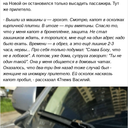
на Новой он остановился только высадить пассажира. Тут
же прилетело.
- Вышли из машины и — грохот. Смотрю, капот в осколках
кирпичной плитки. В итоге — три вмятины. Спасло то,
что у меня капот в бронеплёнке, защита. Не стал
гаишников ждать, я торопился, мне ещё на один адрес надо
было ехать. Времени — в обрез, а это ещё лишние 2-3
часа, нервы... Про себя только подумал: "Слава Богу, что
не в лобовое". А потом, уже дома, супруга говорит: "Ты не
один такой". Она у меня общается в домовых чатах.
Оказалось, что два-три дня назад тоже случай был -
женщине на иномарку прилетело. Ей осколок насквозь
капот пробил
, - рассказал 47news Василий.