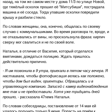
назад, на том же самом месте у дома 11/3 по улице Новой,
где тяжёлый осколок прошил её "Митсубиши", пострадала
машина и её соседа. Тогда упавшие осколки повредили
крышу и разбили стекло.
По словам женщины, она, конечно, общалась по своему
случаю с коммунальшиками. Во время разговора те, вроде, и
не отказывались от вины, но проскользнула фраза: кирпич
сверху мог свалиться и не по своей воле.
Наталья, в отличие от Василия, который отделался
вмятинами, дождаться полицию. Ждать пришлось
действительно прилично.
- Я им позвонила в 9 утра, приехали в пятом часу вечера. Я
настаивала, чтобы фотофиксация велась как положено,
чтобы дом был виден, ориентиры. Обращалась и в
управляющую компанию. Записей с камер видеонаблюдения
мне так и не предоставили. Хотя уже тридцать дней
прошло,
- рассказала 47news Наталья.
По словам собеседницы, постановление от 14 мая ей
удалось получить только 9 июня. Попасть на приём к