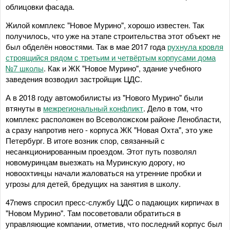
облицовки фасада.
Жилой комплекс "Новое Мурино", хорошо известен. Так
получилось, что уже на этапе строительства этот объект не
был обделён новостями. Так в мае 2017 года
рухнула кровля
строящийся рядом с третьим и четвёртым корпусами дома
№7 школы
. Как и ЖК "Новое Мурино", здание учебного
заведения возводил застройщик ЦДС.
А в 2018 году автомобилисты из "Нового Мурино" были
втянуты в
межрегиональный конфликт
. Дело в том, что
комплекс расположен во Всеволожском районе Ленобласти,
а сразу напротив него - корпуса ЖК "Новая Охта", это уже
Петербург. В итоге возник спор, связанный с
несанкционированным проездом. Этот путь позволял
новомуринцам выезжать на Муринскую дорогу, но
новоохтинцы начали жаловаться на утренние пробки и
угрозы для детей, бредущих на занятия в школу.
47news спросил пресс-службу ЦДС о падающих кирпичах в
"Новом Мурино". Там посоветовали обратиться в
управляющие компании, отметив, что последний корпус был