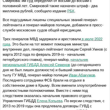
Смирнова: им суд определил от восьми до восьми с
половиной лет. Смирновой также назначен штраф - два
миллиона рублей, сообщило издание
РБК
.
Все подсудимые лишены специальных званий генерал-
лейтенанта и генерал-майоров полиции, добавили в пресс-
службе московских судов общей юрисдикции.
Трех генералов МВД задержали и арестовали
в июле 2022
года
. Это были на тот момент помощник министра
внутренних дел, генерал-лейтенант полиции Сергей Умнов (c
марта 2012 года по февраль 2019-го - начальник
петербургского главка), генерал-майор,
начальник
региональной ГИБДД Алексей Семенов
(до сегодняшнего
дня не был лишен должности) и бывший замначальника по
тылу ГУ МВД, генерал-майор полиции
Иван Абакумов
.
Последнего сотрудники ФСБ брали на отдыхе в
собственном доме в Крыму. Всем вменили злоупотребление
должностными полномочиями. Вместе с ними под
следствием оказалась начальник правового отдела
Управления ГИБДД
Елена Копьева
. По версии следствия, с
2013 по 2019 годы она продлевала договоры ГУВД с