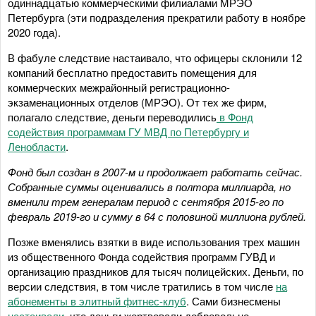
одиннадцатью коммерческими филиалами МРЭО
Петербурга (эти подразделения прекратили работу в ноябре
2020 года).
В фабуле следствие настаивало, что офицеры склонили 12
компаний бесплатно предоставить помещения для
коммерческих межрайонный регистрационно-
экзаменационных отделов (МРЭО). От тех же фирм,
полагало следствие, деньги переводились
в Фонд
содействия программам ГУ МВД по Петербургу и
Ленобласти
.
Фонд был создан в 2007-м и продолжает работать сейчас.
Собранные суммы оценивались в полтора миллиарда, но
вменили трем генералам период с сентября 2015-го по
февраль 2019-го и сумму в 64 с половиной миллиона рублей.
Позже вменялись взятки в виде использования трех машин
из общественного Фонда содействия программ ГУВД и
организацию праздников для тысяч полицейских. Деньги, по
версии следствия, в том числе тратились в том числе
на
абонементы в элитный фитнес-клуб
. Сами бизнесмены
настаивали
, что деньги жертвовали добровольно.