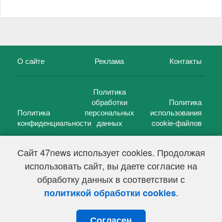
О сайте
Реклама
Контакты
Политика
обработки
Политика
Политика
персональных
использования
конфиденциальности
данных
cookie-файлов
Сайт 47news использует cookies. Продолжая
использовать сайт, вы даете согласие на
©
47 новостей (47 news)
2005 — 2026 г.
обработку данных в соответствии с
Свидетельство о регистрации СМИ Эл № ФС 77-39848, выдано
Федеральной службой по надзору в сфере связи,
.
политикой обработки cookies
информационных технологий и массовых коммуникаций
(Роскомнадзор) от 18 мая 2010г.
Согласен