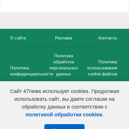
О сайте
Реклама
Контакты
Политика
обработки
Политика
Политика
персональных
использования
конфиденциальности
данных
cookie-файлов
Сайт 47news использует cookies. Продолжая
использовать сайт, вы даете согласие на
©
47 новостей (47 news)
2005 — 2026 г.
обработку данных в соответствии с
Свидетельство о регистрации СМИ Эл № ФС 77-39848, выдано
Федеральной службой по надзору в сфере связи,
.
политикой обработки cookies
информационных технологий и массовых коммуникаций
(Роскомнадзор) от 18 мая 2010г.