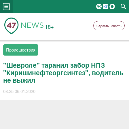
18+
Сделать новость
Происшествия
"Шевроле" таранил забор НПЗ
"Киришинефтеоргсинтез", водитель
не выжил
08:25 06.01.2020