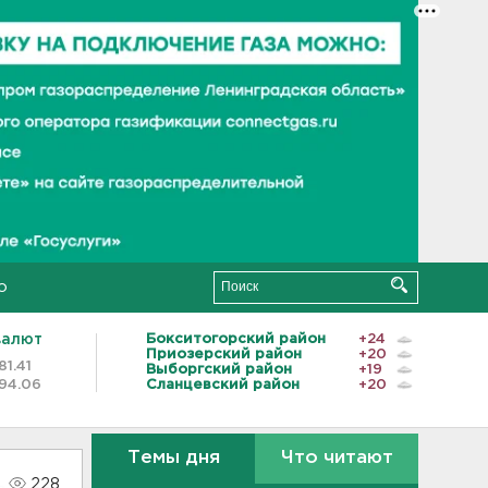
о
валют
Бокситогорский район
+24
Приозерский район
+20
81.41
Выборгский район
+19
94.06
Сланцевский район
+20
Темы дня
Что читают
228