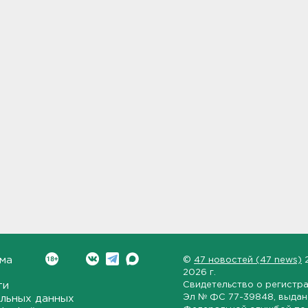
ма
©
47 новостей (47 news)
2026 г.
ти
Свидетельство о регистр
Эл № ФС 77-39848
, выда
льных данных