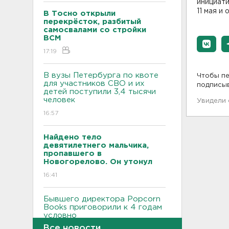
инициати
11 мая и
В Тосно открыли
перекрёсток, разбитый
самосвалами со стройки
ВСМ
17:19
В вузы Петербурга по квоте
Чтобы пе
для участников СВО и их
подписы
детей поступили 3,4 тысячи
человек
Увидели
16:57
Найдено тело
девятилетнего мальчика,
пропавшего в
Новогорелово. Он утонул
16:41
Бывшего директора Popcorn
Books приговорили к 4 годам
условно
Все новости
16:16