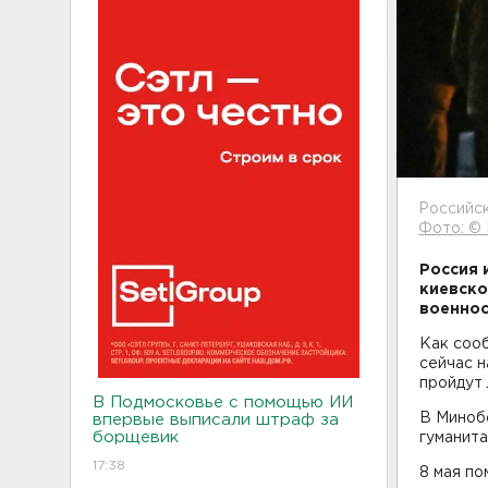
Российск
Фото: ©
Россия 
киевско
военнос
Как соо
сейчас н
пройдут 
В Подмосковье с помощью ИИ
В Миноб
впервые выписали штраф за
борщевик
гуманит
17:38
8 мая п