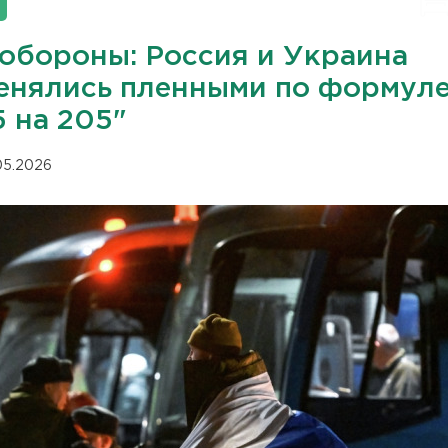
обороны: Россия и Украина
енялись пленными по формул
5 на 205"
.05.2026