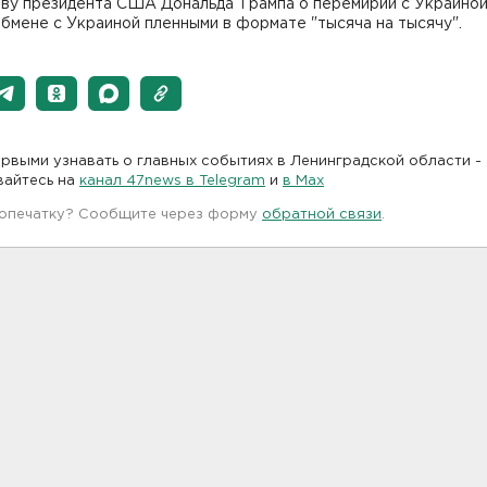
ву президента США Дональда Трампа о перемирии с Украиной 
 обмене с Украиной пленными в формате "тысяча на тысячу".
рвыми узнавать о главных событиях в Ленинградской области -
вайтесь на
канал 47news в Telegram
и
в Maх
 опечатку? Сообщите через форму
обратной связи
.