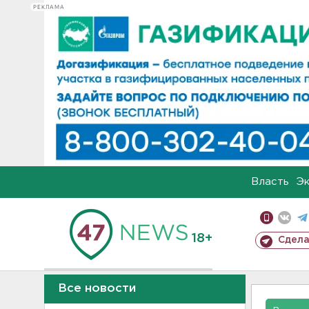
РЕКЛАМА
Власть
Э
18+
Сдела
Все новости