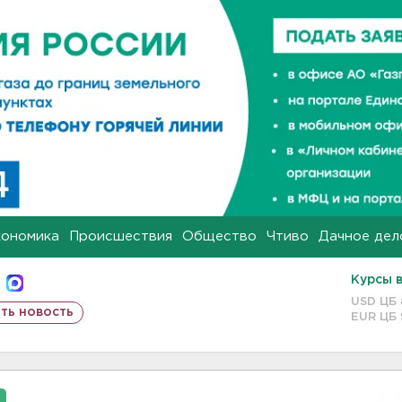
кономика
Происшествия
Общество
Чтиво
Дачное дел
Курсы 
USD ЦБ
ть новость
EUR ЦБ