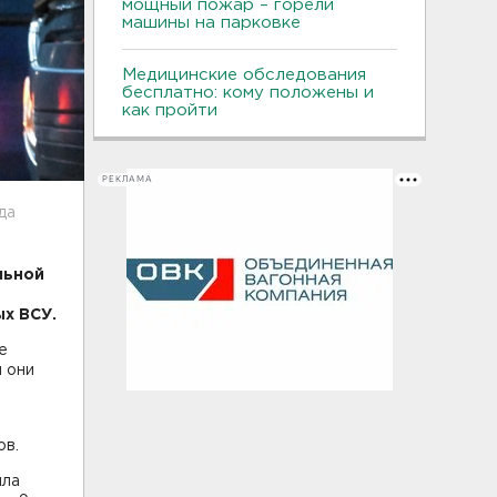
мощный пожар – горели
машины на парковке
Медицинские обследования
бесплатно: кому положены и
как пройти
РЕКЛАМА
да
льной
х ВСУ.
е
и они
ов.
яла