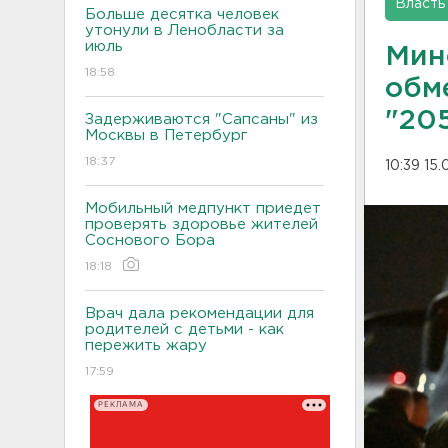
Власть
Больше десятка человек
утонули в Ленобласти за
июль
Мин
18:58
обм
"20
Задерживаются "Сапсаны" из
Москвы в Петербург
18:37
10:39 15
Мобильный медпункт приедет
проверять здоровье жителей
Соснового Бора
18:18
Врач дала рекомендации для
родителей с детьми - как
пережить жару
17:59
РЕКЛАМА