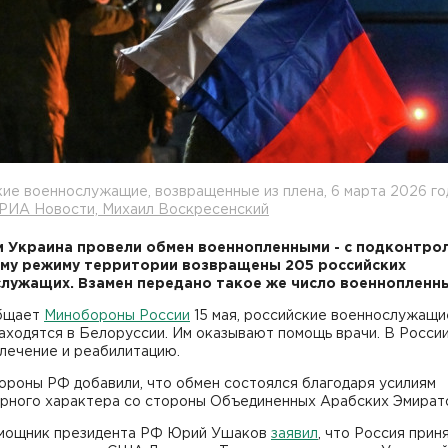
ие военнослужащие, возвращенные из плена, 6 марта 2026 го
 РИА Новости, Михаил Воскресенский
и Украина провели обмен военнопленными - с подконтро
му режиму территории возвращены 205 российских
лужащих. Взамен передано такое же число военнопленны
бщает
Минобороны России
15 мая, российские военнослужащи
аходятся в Белоруссии. Им оказывают помощь врачи. В Росси
лечение и реабилитацию.
ороны РФ добавили, что обмен состоялся благодаря усилиям
арного характера со стороны Объединенных Арабских Эмират
омощник президента РФ Юрий Ушаков
заявил
, что Россия прин