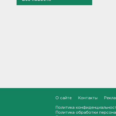
Выходные в Ленобласти
порадуют теплом. Но
местами будет дождливо и
ветрено
16:02
В магазин — с арматурой. В
Шушарах дама добывала
товар не голыми руками
15:58
Товары Wildberries будут
храниться и на партнерских
складах
15:43
Под Тосно блокировали
О сайте
Контакты
Рекла
доступ самосвалов ещё на
одну стройплощадку ВСМ
Политика конфиденциальнос
Политика обработки персона
15:27