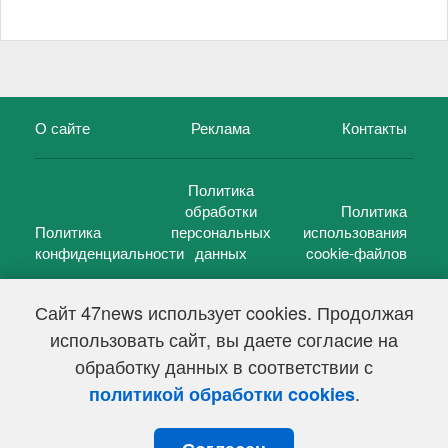
О сайте
Реклама
Контакты
Политика
обработки
Политика
Политика
персональных
использования
конфиденциальности
данных
cookie-файлов
Сайт 47news использует cookies. Продолжая
использовать сайт, вы даете согласие на
©
47 новостей (47 news)
2005 — 2026 г.
обработку данных в соответствии с
Свидетельство о регистрации СМИ Эл № ФС 77-39848, выдано
Федеральной службой по надзору в сфере связи,
.
политикой обработки cookies
информационных технологий и массовых коммуникаций
(Роскомнадзор) от 18 мая 2010г.