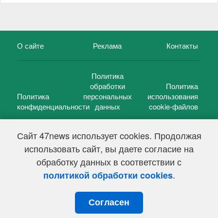
О сайте
Реклама
Контакты
Политика
обработки
Политика
Политика
персональных
использования
конфиденциальности
данных
cookie-файлов
Сайт 47news использует cookies. Продолжая
использовать сайт, вы даете согласие на
©
47 новостей (47 news)
2005 — 2026 г.
обработку данных в соответствии с
Свидетельство о регистрации СМИ Эл № ФС 77-39848, выдано
Федеральной службой по надзору в сфере связи,
.
политикой обработки cookies
информационных технологий и массовых коммуникаций
(Роскомнадзор) от 18 мая 2010г.
Согласен