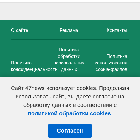
О сайте
Реклама
Контакты
Политика
обработки
Политика
Политика
персональных
использования
конфиденциальности
данных
cookie-файлов
Сайт 47news использует cookies. Продолжая
использовать сайт, вы даете согласие на
©
47 новостей (47 news)
2005 — 2026 г.
обработку данных в соответствии с
Свидетельство о регистрации СМИ Эл № ФС 77-39848, выдано
Федеральной службой по надзору в сфере связи,
.
политикой обработки cookies
информационных технологий и массовых коммуникаций
(Роскомнадзор) от 18 мая 2010г.
Согласен