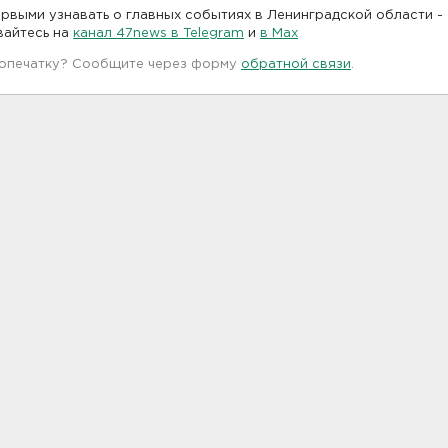
рвыми узнавать о главных событиях в Ленинградской области -
вайтесь на
канал 47news в Telegram
и
в Maх
 опечатку? Сообщите через форму
обратной связи
.