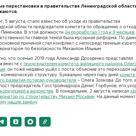
е перестановки в правительстве Ленинградской област
жаются.
г, 5 августа, стало известно об уходе из правительства
адской области председателя комитета по обращению с отхо
 Пименова. В этой должности
он проработал 1 год и 9 месяцев
ветственности главной темой была мусорная реформа. По дан
 основной причиной стал конфликт с непосредственным курат
бернатором по безопасности Михаилом Ильным.
но, что осенью 2019 года Александр Дрозденко представлял
а вместе с
председателем комитета жилищного надзора Олег
ым
, он тоже недавно ушёл с поста, объяснив это переходом н
в коммерческую структуру. Буквально через пару дней
комите
го развития потерял руководителя
– Олега Золкова. До того, 
пост председатель Госстройнадзора Денис Горбунов, его ухо
 коррупцией в ведомстве
. В понедельник, 2 августа, написал
за
бернатор по строительству Михаил Москвин
. На данный момент
ему нашли замену
.