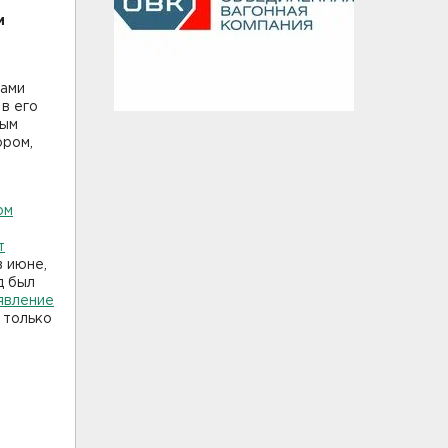
и
дами
, в его
ным
ором,
ом
а
т
в июне,
д был
явление
 только