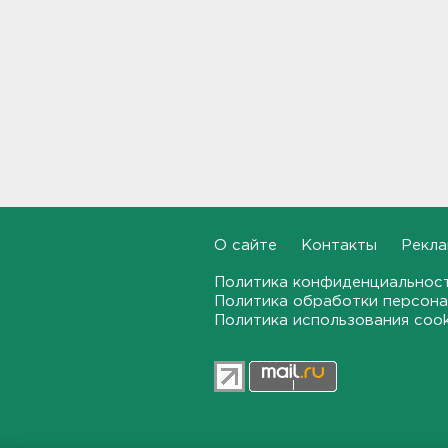
Врач дала рекомендации для
родителей с детьми - как
пережить жару
17:59
В Подмосковье с помощью ИИ
впервые выписали штраф за
борщевик
17:38
О сайте
Контакты
Рекла
В Тосно открыли
перекрёсток, разбитый
самосвалами со стройки
Политика конфиденциальнос
ВСМ
Политика обработки персона
Политика использования coo
17:19
В вузы Петербурга по квоте
для участников СВО и их
детей поступили 3,4 тысячи
человек
16:57