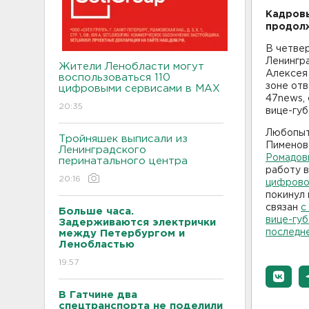
Кадровы
продол
В четвер
Ленингр
Жители Ленобласти могут
Алексея
воспользоваться 110
зоне от
цифровыми сервисами в МАХ
47news,
20:35
вице-гу
Любопыт
Тройняшек выписали из
Пименов
Ленинградского
Ромадов
перинатального центра
работу 
20:16
цифрово
покинул 
связан
с
Больше часа.
вице-гу
Задерживаются электрички
последн
между Петербургом и
Ленобластью
19:57
В Гатчине два
спецтранспорта не поделили