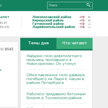
о
валют
Ломоносовский район
+19
Киришский район
+19
81.41
Гатчинский район
+18
94.06
Лодейнопольский район
+18
Темы дня
Что читают
8543
Найдено тело девятилетнего
мальчика, пропавшего в
Новогорелово. Он утонул
т
Обезглавленное тело дайвера,
погибшего на Ладоге, нашли в
районе Петербурга
Рабочего придавило бетонным
блоком в Тосненском районе