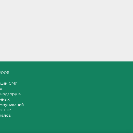
2005—
ации СМИ
но
надзору в
онных
оммуникаций
 2010г.
иалов