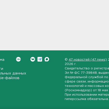
ма
©
47 новостей (47 news)
2026 г.
ти
Свидетельство о регистр
Эл № ФС 77-39848
, выда
льных данных
Федеральной службой по 
kie-файлов
сфере связи, информаци
технологий и массовых к
(Роскомнадзор) от
18 мая
При использовании матер
гиперссылка обязательна.