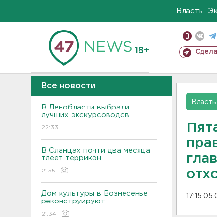
Власть
Э
18+
Сдела
Все новости
Власть
В Ленобласти выбрали
лучших экскурсоводов
Пята
22:33
пра
В Сланцах почти два месяца
гла
тлеет террикон
21:55
отх
Дом культуры в Вознесенье
17:15 05.
реконструируют
21:34