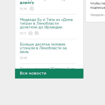
дорогу
Чтобы пе
подписы
19:36
Увидели
Медведи Бу и Тяпа из «Дома
тигра» в Ленобласти
долетели до Ирландии
19:17
Больше десятка человек
утонули в Ленобласти за
июль
18:58
Задерживаются "Сапсаны" из
Москвы в Петербург
Все новости
18:37
Мобильный медпункт приедет
проверять здоровье жителей
Соснового Бора
18:18