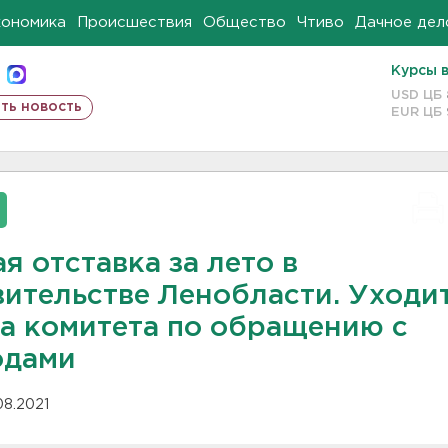
кономика
Происшествия
Общество
Чтиво
Дачное дел
Курсы 
USD ЦБ
ть новость
EUR ЦБ
я отставка за лето в
вительстве Ленобласти. Уходи
ва комитета по обращению с
одами
08.2021