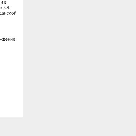
и в
е. Об
данской
еждение