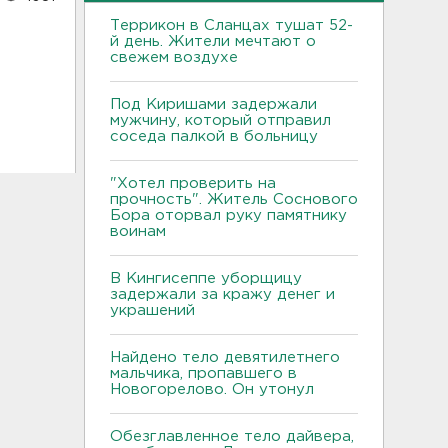
Террикон в Сланцах тушат 52-
й день. Жители мечтают о
свежем воздухе
Под Киришами задержали
мужчину, который отправил
соседа палкой в больницу
"Хотел проверить на
прочность". Житель Соснового
Бора оторвал руку памятнику
воинам
В Кингисеппе уборщицу
задержали за кражу денег и
украшений
Найдено тело девятилетнего
мальчика, пропавшего в
Новогорелово. Он утонул
Обезглавленное тело дайвера,