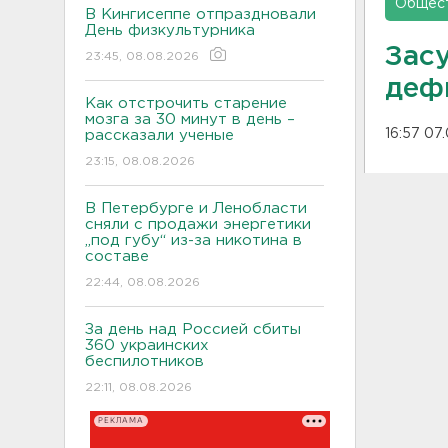
Общес
В Кингисеппе отпраздновали
День физкультурника
Засу
23:45, 08.08.2026
деф
Как отстрочить старение
мозга за 30 минут в день –
16:57 07
рассказали ученые
23:15, 08.08.2026
В Петербурге и Ленобласти
сняли с продажи энергетики
„под губу“ из-за никотина в
составе
22:44, 08.08.2026
За день над Россией сбиты
360 украинских
беспилотников
22:11, 08.08.2026
РЕКЛАМА