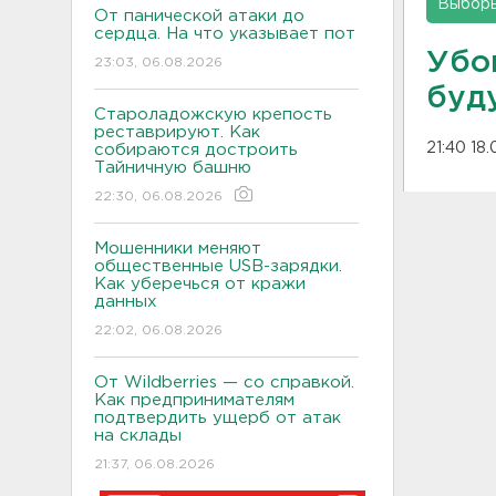
Выбор
От панической атаки до
сердца. На что указывает пот
Убо
23:03, 06.08.2026
буд
Староладожскую крепость
реставрируют. Как
21:40 18.
собираются достроить
Тайничную башню
22:30, 06.08.2026
Мошенники меняют
общественные USB-зарядки.
Как уберечься от кражи
данных
22:02, 06.08.2026
От Wildberries — со справкой.
Как предпринимателям
подтвердить ущерб от атак
на склады
21:37, 06.08.2026