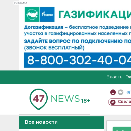
РЕКЛАМА
Власть
Э
18+
Сдела
Все новости