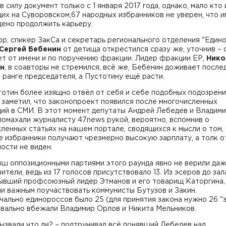
в силу документ только с 1 января 2017 года, однако, мало кто 
х на Суворовском,67 народных избранников не уверен, что 
дено продолжить карьеру.
р, спикер ЗакСа и секретарь регионального отделения "Един
Сергей Бебенин
от детища открестился сразу же, уточнив – 
т от имени и по поручению фракции. Лидер фракции ЕР,
Нико
н
, в соавторы не стремился, всё же, Бебенин доживает после
 ранге председателя, а Пустотину ещё расти.
отин более изящно отвёл от себя и себе подобных подозрени
 заметил, что законопроект появился после многочисленных
ций в СМИ. В этот момент депутаты Андрей Лебедев и Владим
омахали журналисту 47news рукой, вероятно, вспомнив о
ленных статьях на нашем портале, сводящихся к мысли о том,
 избранники получают чрезмерно высокую зарплату, а толк о
ости не виден.
ш оппозиционными партиями этого раунда явно не верили даж
ители, ведь из 17 голосов присутствовало 13. Из эсеров до зал
ывший профсоюзный лидер Этманов и его товарищ Каторгина,
и важным поучаствовать коммунисты Бутузов и Закин.
ально единороссов было 25 (для принятия закона нужно 26 "за
квально вбежали Владимир Орлов и Никита Мельников.
ызвали что ли? – подтрунивал всё понявший Лебедев над