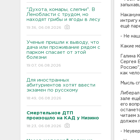
запыхав
"Духота, комары, слепни". В
Ленобласти с трудом, но
Наканун
находят грибы и ягоды в лесу
интригу 
ещё паре
19:36, 06.08.2026
- Не наш
Ученые пришли к выводу, что
Какие ме
дача или проживание рядом с
парком спасает от этой
Галина 
болезни
Сергея 
19:07, 06.08.2026
Россию",
как чел
Для иностранных
Мысль сп
абитуриентов хотят ввести
экзамен по русскому
Либерал
18:49, 06.08.2026
зале ещё
его вопр
останетс
Смертельное ДТП
читаем з
произошло на КАД у Низино
должен п
18:23, 06.08.2026
- Неувер