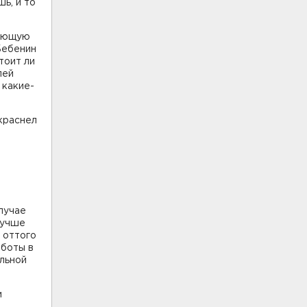
ь, и то
ляющую
Бебенин
тоит ли
лей
 какие-
краснел
лучае
лучше
, оттого
аботы в
альной
и