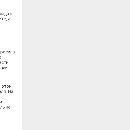
оздать
те, а
просила
ю
асти
ции.
в этом
ля. На
и
ль не