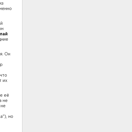
из
именно
ой
он
лай
дние
я. Он
ир
 что
т их
е её
а не
 не
"), но