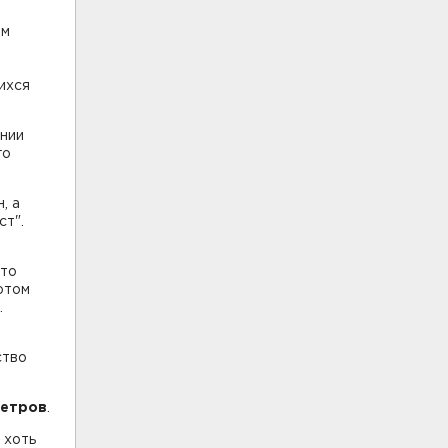
ем
ихся
ении
го
, а
ст".
что
отом
.
ство
Петров
.
 хоть