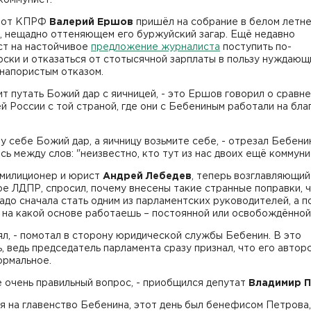
 от КПРФ
Валерий Ершов
пришёл на собрание в белом летн
, нещадно оттеняющем его буржуйский загар. Ещё недавно
ст на настойчивое
предложение журналиста
поступить по-
ски и отказаться от стотысячной зарплаты в пользу нуждающ
напористым отказом.
ит путать Божий дар с яичницей, - это Ершов говорил о сравн
 России с той страной, где они с Бебениным работали на бла
му себе Божий дар, а яичницу возьмите себе, - отрезал Бебенин
ь между слов: "неизвестно, кто тут из нас двоих ещё коммуни
милиционер и юрист
Андрей Лебедев
, теперь возглавляющий
е ЛДПР, спросил, почему внесены такие странные поправки, 
адо сначала стать одним из парламентских руководителей, а п
 на какой основе работаешь – постоянной или освобождённой
ял, - помотал в сторону юридической службы Бебенин. В это
, ведь председатель парламента сразу признал, что его автор
ормальное.
 очень правильный вопрос, - приобщился депутат
Владимир 
 на главенство Бебенина, этот день был бенефисом Петрова,