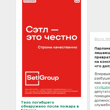
РЕКЛАМА
Фото: htt
Парламе
лишающе
преврат
на конс
что деп
Впервые
разбушев
мая, ког
ухудшен
депутато
помещен
должнос
Тело погибшего
служебн
обнаружено после пожара в