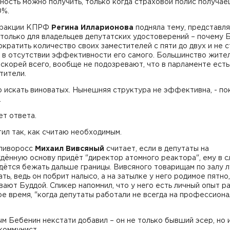
ность можно получить, только когда страховой полис получаеш
0%.
фракции КПРФ
Регина Илларионова
подняла тему, представ
только для владельцев депутатских удостоверений – почему 
кратить количество своих заместителей с пяти до двух и не с
ь в отсутствии эффективности его самого. Большинство жите
 скорей всего, вообще не подозревают, что в парламенте есть
тители.
о искать виноватых. Нынешняя структура не эффективна, - по
.
нет ответа.
тил так, как считаю необходимым.
ливоросс
Михаил Вивсяный
считает, если в депутаты на
ённую основу придёт "директор атомного реактора", ему в с
дётся бежать дальше границы. Вивсяного товарищам по залу 
ть, ведь он побрит налысо, а на затылке у него родимое пятно
вают Буддой. Спикер напомнил, что у него есть личный опыт р
е время, "когда депутаты работали не всегда на профессион
м Бебенин некстати добавил – он не только бывший эсер, но 
коммунист.