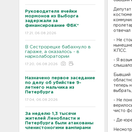
Депутат
Руководителя ячейки
костюме
мормонов из Выборга
коммуни
задержали за
финансирование ФБК*
пролетар
отвечал 
17:21, 06.08.2026
- Не сто
нынешней
В Сестрорецке бабахнуло в
КПСС.
гараже, а оказалось - в
нарколаборатории
- Я возь
17:20, 06.08.2026
слышалос
Бывший 
Назначено первое заседание
областно
по делу об убийстве 9-
теперь н
летнего мальчика из
выбрать,
Петербурга
17:04, 06.08.2026
- Не пон
верилось
чисто ф
За неделю 1,3 тысячи
жителей Ленобласти и
- Де-юре
Петербурга были атакованы
членистоногими вампирами
Несмотря