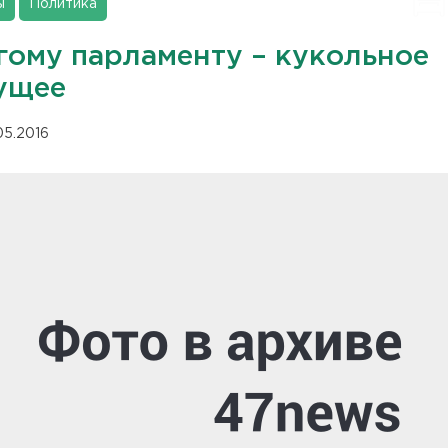
ы
Политика
гому парламенту – кукольное
ущее
05.2016