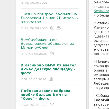
он и пра
16:46, 06.08.2026
лишать д
безлико
"Казино-призрак" закрыли на
и о без
Лиговском. Нашли 211 игровых
автоматов
В стане 
Каменно
16:29, 06.08.2026
дальше, 
"Давайте
Бомбоубежища во
останавл
Всеволожске обследуют за
депутата
1,6 млн рублей
его това
16:10, 06.08.2026
регламен
- Почем
В Касимово BMW X7 влетел
сокращае
и снёс детскую площадку -
брали, а
фото
руководи
теперь н
15:51, 06.08.2026
Лебедев 
когда сп
Лобовая авария собрала
пробку больше 8 км на
- Собира
"Коле" - фото
Георгий
за отсут
15:32, 06.08.2026
идёт с е