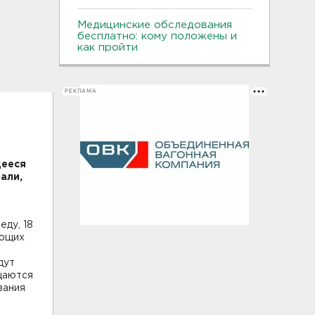
Медицинские обследования
бесплатно: кому положены и
как пройти
РЕКЛАМА
щееся
али,
еду, 18
ающих
дут
щаются
вания