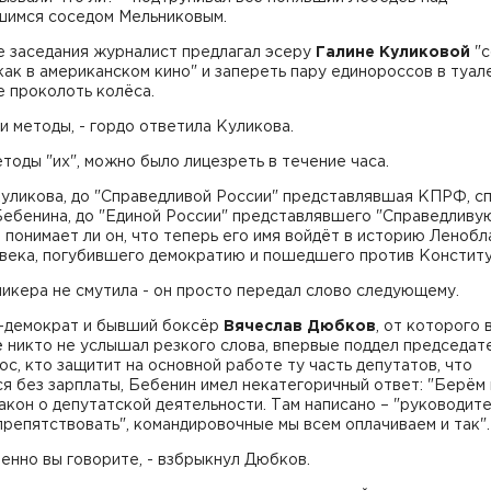
шимся соседом Мельниковым.
е заседания журналист предлагал эсеру
Галине Куликовой
"с
как в американском кино" и запереть пару единороссов в туале
 проколоть колёса.
и методы, - гордо ответила Куликова.
тоды "их", можно было лицезреть в течение часа.
Куликова, до "Справедливой России" представлявшая КПРФ, с
Бебенина, до "Единой России" представлявшего "Справедливу
 понимает ли он, что теперь его имя войдёт в историю Ленобл
овека, погубившего демократию и пошедшего против Конститу
икера не смутила - он просто передал слово следующему.
-демократ и бывший боксёр
Вячеслав Дюбков
, от которого 
 никто не услышал резкого слова, впервые поддел председате
ос, кто защитит на основной работе ту часть депутатов, что
я без зарплаты, Бебенин имел некатегоричный ответ: "Берём 
акон о депутатской деятельности. Там написано – "руководите
репятствовать", командировочные мы всем оплачиваем и так".
енно вы говорите, - взбрыкнул Дюбков.