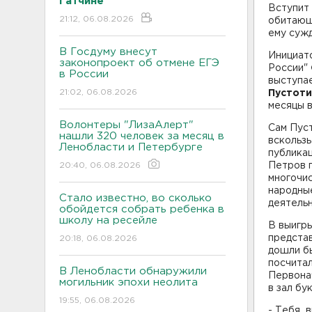
Гатчине
Вступит 
21:12, 06.08.2026
обитающи
ему суж
В Госдуму внесут
Инициато
законопроект об отмене ЕГЭ
России"
в России
выступае
21:02, 06.08.2026
Пустоти
месяцы в
Волонтеры "ЛизаАлерт"
Сам Пуст
нашли 320 человек за месяц в
вскользь
Ленобласти и Петербурге
публика
20:40, 06.08.2026
Петров п
многочис
народные
Стало известно, во сколько
деятельн
обойдется собрать ребенка в
школу на ресейле
В выигры
представ
20:18, 06.08.2026
дошли б
посчитал
В Ленобласти обнаружили
Первонач
могильник эпохи неолита
в зал бу
19:55, 06.08.2026
- Тебя в