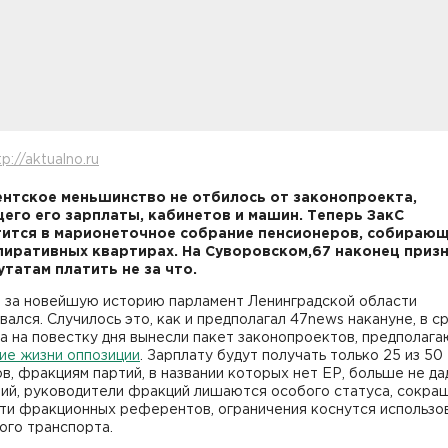
p://aktualno.ru
нтское меньшинство не отбилось от законопроекта,
го его зарплаты, кабинетов и машин. Теперь ЗакС
ится в марионеточное собрание пенсионеров, собираю
пиративных квартирах. На Суворовском,67 наконец призн
утатам платить не за что.
 за новейшую историю парламент Ленинградской области
ался. Случилось это, как и предполагал 47news накануне, в ср
да на повестку дня вынесли пакет законопроектов, предполаг
ие жизни оппозиции
. Зарплату будут получать только 25 из 50
в, фракциям партий, в названии которых нет ЕР, больше не да
ий, руководители фракций лишаются особого статуса, сокра
ти фракционных референтов, ограничения коснутся использо
ого транспорта.