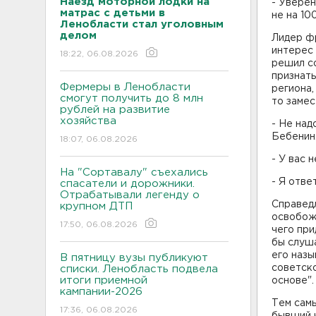
Наезд моторной лодки на
- Уверен
матрас с детьми в
не на 10
Ленобласти стал уголовным
делом
Лидер 
интерес 
18:22, 06.08.2026
решил со
признат
Фермеры в Ленобласти
региона,
смогут получить до 8 млн
то замес
рублей на развитие
хозяйства
- Не над
Бебенин
18:07, 06.08.2026
- У вас 
На "Сортавалу" съехались
- Я отве
спасатели и дорожники.
Отрабатывали легенду о
Справед
крупном ДТП
освобожд
17:50, 06.08.2026
чего при
бы слуша
его назы
В пятницу вузы публикуют
советско
списки. Ленобласть подвела
итоги приемной
основе".
кампании-2026
Тем самы
17:36, 06.08.2026
бывший 