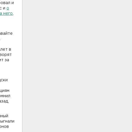
бовал и
с и
о
а него
,
авайте
.
лет в
оворят
ит за
дски
кциям
омнил
зад,
йный
выгнали
рнов