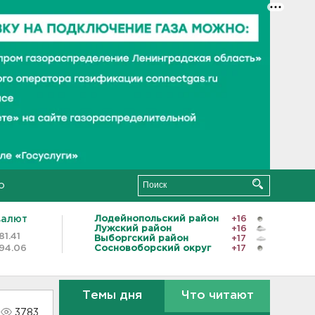
о
валют
Лодейнопольский район
+16
Лужский район
+16
81.41
Выборгский район
+17
94.06
Сосновоборский округ
+17
Темы дня
Что читают
3783