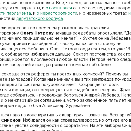
ктически не высказывался. Всё, что мог, он сказал давно – тре
епутатов зарплаты, и
отказывался
от неё сам, поднимал вопро
сти парламента
, и
о нерасторопности
, и о чрезмерных тратах
н
действии
депутатского корпуса
.
единороссов тем временем разыгрывалась трагедия.
горскому
Олегу Петрову
начавшиеся дебаты опостылели. "Д
это ничего принципиально не меняет", - бухтел он на Лебедева
 уже примем и разойдёмся", - возмущался он в сторону не
ивающегося Бебенина. Олег Петров гордится тем, что уже 18 
х, собирается избираться дальше. Секрет постоянства, как г
рищи, кроется в лояльности любой власти. Петров чётко след
том заседаний и всегда громко напоминает об обеде.
у сокращаются референты постоянных комиссий? Почему вы
те зампредов? Когда мы начинали, вы этих зампредов по-уро
 теперь эта система по-уродски идёт. Сокращается роль
теля фракции, он превращается в свадебного генерала. Фра
егде собираться, - продолжал бороться Андрей Лебедев. Нап
и о межпартийном соглашении, устно заключённом пять лет на
икером недолго был Александр Худилайнен.
ться надо на конспиративных квартирах, - взвизгнул беспарти
 Смирнов
. Избирался он как справедливоросс, но оттуда его 
ствие чувства солидарности с собратьями. На эти выборы Сми
динороссами. Туда таких берут.