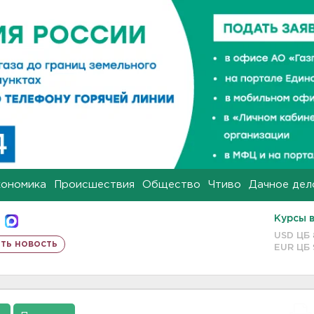
кономика
Происшествия
Общество
Чтиво
Дачное дел
Курсы 
USD ЦБ
ть новость
EUR ЦБ