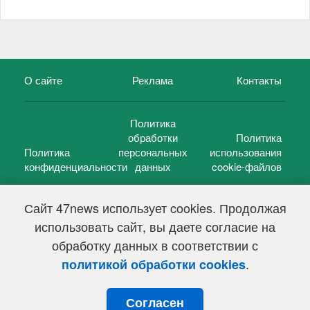
О сайте
Реклама
Контакты
Политика
обработки
Политика
Политика
персональных
использования
конфиденциальности
данных
cookie-файлов
Сайт 47news использует cookies. Продолжая
использовать сайт, вы даете согласие на
©
47 новостей (47 news)
2005 — 2026 г.
обработку данных в соответствии с
Свидетельство о регистрации СМИ Эл № ФС 77-39848, выдано
Федеральной службой по надзору в сфере связи,
.
политикой обработки cookies
информационных технологий и массовых коммуникаций
(Роскомнадзор) от 18 мая 2010г.
Согласен