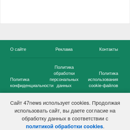
О сайте
Реклама
Контакты
Политика
обработки
Политика
Политика
персональных
использования
конфиденциальности
данных
cookie-файлов
Сайт 47news использует cookies. Продолжая
использовать сайт, вы даете согласие на
©
47 новостей (47 news)
2005 — 2026 г.
обработку данных в соответствии с
Свидетельство о регистрации СМИ Эл № ФС 77-39848, выдано
Федеральной службой по надзору в сфере связи,
.
политикой обработки cookies
информационных технологий и массовых коммуникаций