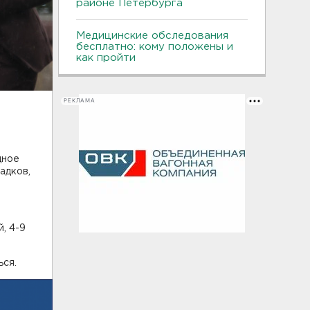
районе Петербурга
Медицинские обследования
бесплатно: кому положены и
как пройти
РЕКЛАМА
дное
адков,
, 4-9
ься.