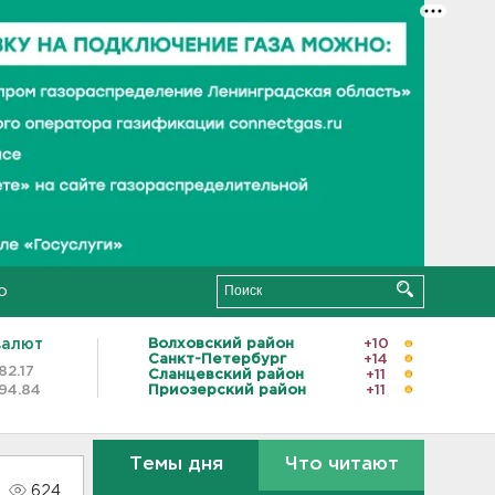
о
валют
Волховский район
+10
Санкт-Петербург
+14
82.17
Сланцевский район
+11
94.84
Приозерский район
+11
Темы дня
Что читают
624