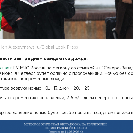
lkin Alexey/news.ru/Global Look Press
ласти завтра днем ожидаются дожди.
бщает
ГУ МЧС России по региону со ссылкой на "Северо-Запа
 июня, в четверг будет облачно с прояснениями. Ночью без ос
стами кратковременные дожди.
ура воздуха ночью +8...+13, днем +20...+25.
чью переменных направлений, 2-5 м/с, днем северо-восточный
рное давление ночью будет слабо повышаться, днем понижат