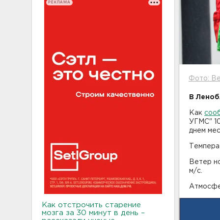
РЕКЛАМА
Фото: Be
В Леноб
Как
соо
УГМС" 10
днем ме
Температ
Ветер но
м/с.
Атмосфе
Как отстрочить старение
мозга за 30 минут в день –