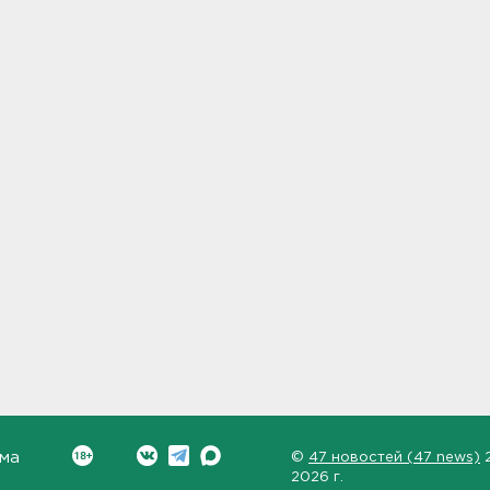
ма
©
47 новостей (47 news)
2026 г.