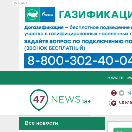
РЕКЛАМА
Власть
Э
18+
Сдела
Все новости