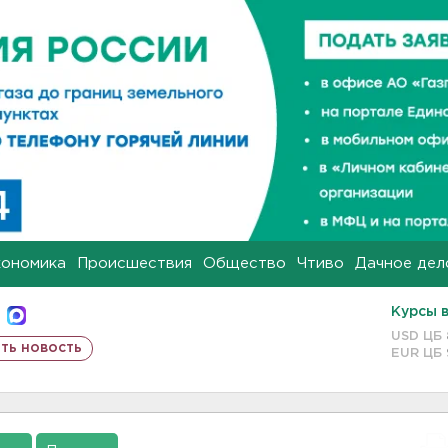
кономика
Происшествия
Общество
Чтиво
Дачное дел
Курсы 
USD ЦБ
ть новость
EUR ЦБ