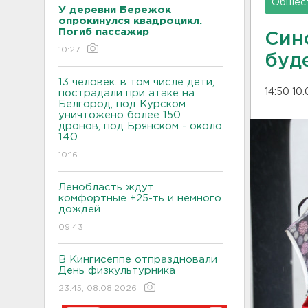
Общес
У деревни Бережок
опрокинулся квадроцикл.
Погиб пассажир
Син
10:27
буд
13 человек. в том числе дети,
14:50 10
пострадали при атаке на
Белгород, под Курском
уничтожено более 150
дронов, под Брянском - около
140
10:16
Ленобласть ждут
комфортные +25-ть и немного
дождей
09:43
В Кингисеппе отпраздновали
День физкультурника
23:45, 08.08.2026