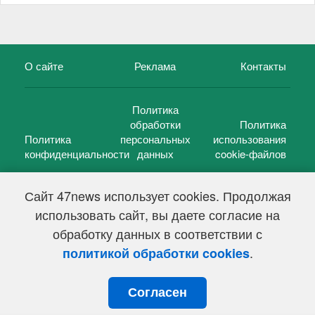
О сайте
Реклама
Контакты
Политика
обработки
Политика
Политика
персональных
использования
конфиденциальности
данных
cookie-файлов
Сайт 47news использует cookies. Продолжая
использовать сайт, вы даете согласие на
©
47 новостей (47 news)
2005 — 2026 г.
обработку данных в соответствии с
Свидетельство о регистрации СМИ Эл № ФС 77-39848, выдано
Федеральной службой по надзору в сфере связи,
.
политикой обработки cookies
информационных технологий и массовых коммуникаций
(Роскомнадзор) от 18 мая 2010г.
Согласен