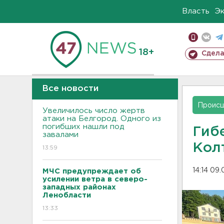
Власть
Э
18+
Сдела
Все новости
Проис
Увеличилось число жертв
атаки на Белгород. Одного из
погибших нашли под
Гиб
завалами
Кол
13:59
14:14 09
МЧС предупреждает об
усилении ветра в северо-
западных районах
Ленобласти
13:33