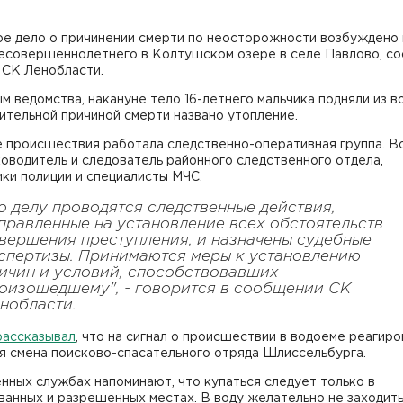
ое дело о причинении смерти по неосторожности возбуждено
несовершеннолетнего в Колтушском озере в селе Павлово, с
 СК Ленобласти.
м ведомства, накануне тело 16-летнего мальчика подняли из в
ительной причиной смерти названо утопление.
 происшествия работала следственно-оперативная группа. Во
оводитель и следователь районного следственного отдела,
ки полиции и специалисты МЧС.
о делу проводятся следственные действия,
правленные на установление всех обстоятельств
вершения преступления, и назначены судебные
спертизы. Принимаются меры к установлению
ичин и условий, способствовавших
оизошедшему", - говорится в сообщении СК
нобласти.
рассказывал
, что на сигнал о происшествии в водоеме реагиро
я смена поисково-спасательного отряда Шлиссельбурга.
нных службах напоминают, что купаться следует только в
анных и разрешенных местах. В воду желательно не заходить