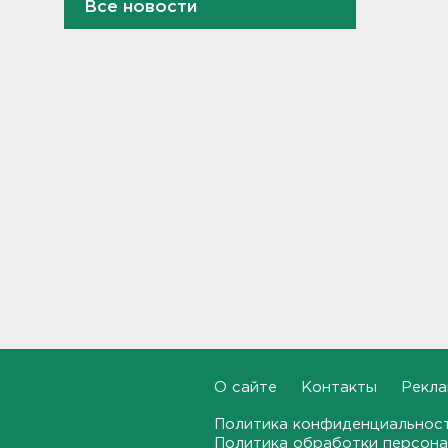
Все новости
В Кингисеппе отпраздновали
День физкультурника
23:45, 08.08.2026
Как отстрочить старение
мозга за 30 минут в день –
рассказали ученые
23:15, 08.08.2026
В Петербурге и Ленобласти
сняли с продажи энергетики
„под губу“ из-за никотина в
составе
22:44, 08.08.2026
За день над Россией сбиты
360 украинских
беспилотников
О сайте
Контакты
Рекла
22:11, 08.08.2026
Политика конфиденциальнос
Женщина прыгнула в Неву на
Политика обработки персона