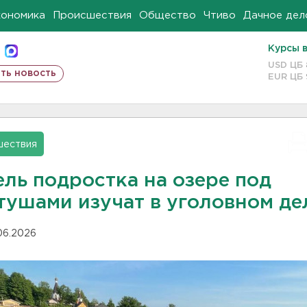
кономика
Происшествия
Общество
Чтиво
Дачное дел
Курсы 
USD ЦБ
ть новость
EUR ЦБ
шествия
ель подростка на озере под
тушами изучат в уголовном де
.06.2026