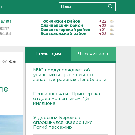
о
валют
Тосненский район
+22
Сланцевский район
+22
82.17
Бокситогорский район
+21
94.84
Всеволожский район
+22
Темы дня
Что читают
958
МЧС предупреждает об
усилении ветра в северо-
западных районах Ленобласти
ле
Пенсионерка из Приозерска
отдала мошенникам 4,5
миллиона
У деревни Бережок
опрокинулся квадроцикл.
Погиб пассажир