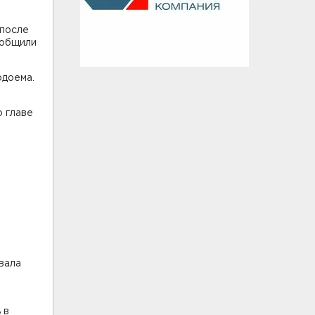
 после
ообщили
одоема.
 главе
вала
 в