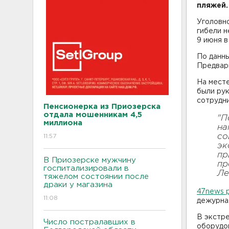
пляжей.
Уголовн
гибели 
9 июня в
По данны
Предвар
На месте
были рук
сотрудни
Пенсионерка из Приозерска
отдала мошенникам 4,5
"П
миллиона
на
со
11:57
эк
пр
В Приозерске мужчину
пр
госпитализировали в
Ле
тяжелом состоянии после
драки у магазина
47news 
11:08
дежурна
В экстре
Число постралавших в
оборудов