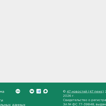
ма
©
47 новостей (47 news)
2026 г.
ти
Свидетельство о регистр
Эл № ФС 77-39848
, выда
льных данных