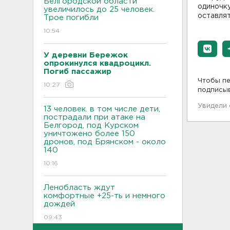
Белгородской области
одиночку
увеличилось до 25 человек.
оставлят
Трое погибли
10:54
У деревни Бережок
опрокинулся квадроцикл.
Погиб пассажир
Чтобы пе
10:27
подписы
Увидели
13 человек. в том числе дети,
пострадали при атаке на
Белгород, под Курском
уничтожено более 150
дронов, под Брянском - около
140
10:16
Ленобласть ждут
комфортные +25-ть и немного
дождей
09:43