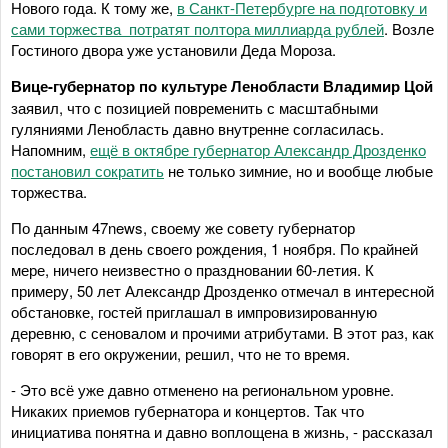
Нового года. К тому же,
в Санкт-Петербурге на подготовку и
сами торжества потратят полтора миллиарда рублей
. Возле
Гостиного двора уже установили Деда Мороза.
Вице-губернатор по культуре Ленобласти Владимир Цой
заявил, что с позицией повременить с масштабными
гуляниями Ленобласть давно внутренне согласилась.
Напомним,
ещё в октябре губернатор Александр Дрозденко
постановил сократить
не только зимние, но и вообще любые
торжества.
По данным 47news, своему же совету губернатор
последовал в день своего рождения, 1 ноября. По крайней
мере, ничего неизвестно о праздновании 60-летия. К
примеру, 50 лет Александр Дрозденко отмечал в интересной
обстановке, гостей приглашал в импровизированную
деревню, с сеновалом и прочими атрибутами. В этот раз, как
говорят в его окружении, решил, что не то время.
- Это всё уже давно отменено на региональном уровне.
Никаких приемов губернатора и концертов. Так что
инициатива понятна и давно воплощена в жизнь, - рассказал