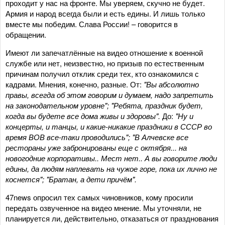
проходит у нас на фронте. Мы уверяем, скучно не будет.
Армия и народ всегда были и есть едины. И лишь только
вместе мы победим. Слава России! – говорится в
обращении.
Имеют ли запечатлённые на видео отношение к военной
службе или нет, неизвестно, но призыв по естественным
причинам получил отклик среди тех, кто ознакомился с
кадрами. Мнения, конечно, разные. От:
"Вы абсолютно
правы, всегда об этом говорим и думаем, надо запретить
на законодательном уровне"; "Ребята, праздник будет,
когда вы будете все дома живы и здоровы".
До:
"Ну и
концерты, и танцы, и какие-никакие праздники в СССР во
время ВОВ все-таки проводились"; "В Алчевске все
рестораны уже забронированы еще с октября... на
новогодние корпоративы.. Мест нет.. А вы говорите люди
едины, да людям наплевать на чужое горе, пока их лично не
коснется"; "Братан, а дети причём".
47news опросил тех самых чиновников, кому просили
передать озвученное на видео мнение. Мы уточняли, не
планируется ли, действительно, отказаться от празднования