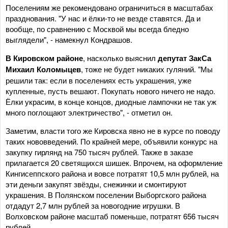
Поселениям же рекомендовано ограничиться в масштабах
празднования. "У нас и ёлки-то не везде ставятся. Да и
вообще, по сравнению с Москвой мы всегда бледно
выглядели", - намекнул Кондрашов.
В Кировском районе
, насколько выяснил
депутат ЗакСа
Михаил Коломыцев
, тоже не будет никаких гуляний. "Мы
решили так: если в поселениях есть украшения, уже
купленные, пусть вешают. Покупать нового ничего не надо.
Ёлки украсим, в конце концов, диодные лампочки не так уж
много поглощают электричество", - отметил он.
Заметим, власти того же Кировска явно не в курсе по поводу
таких нововведений. По крайней мере, объявили конкурс на
закупку гирлянд на 750 тысяч рублей. Также в заказе
прилагается 20 светящихся шишек. Впрочем, на оформление
Кингисеппского района и вовсе потратят 10,5 млн рублей, на
эти деньги закупят звёзды, снежинки и смонтируют
украшения. В Полянском поселении Выборгского района
отдадут 2,7 млн рублей за новогодние игрушки. В
Волховском районе масштаб поменьше, потратят 656 тысяч
рублей.