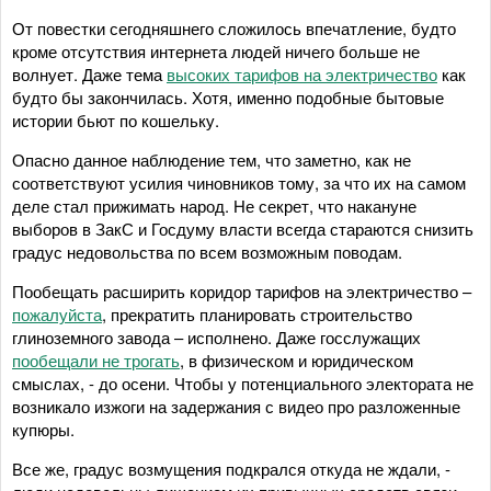
От повестки сегодняшнего сложилось впечатление, будто
кроме отсутствия интернета людей ничего больше не
волнует. Даже тема
высоких тарифов на электричество
как
будто бы закончилась. Хотя, именно подобные бытовые
истории бьют по кошельку.
Опасно данное наблюдение тем, что заметно, как не
соответствуют усилия чиновников тому, за что их на самом
деле стал прижимать народ. Не секрет, что накануне
выборов в ЗакС и Госдуму власти всегда стараются снизить
градус недовольства по всем возможным поводам.
Пообещать расширить коридор тарифов на электричество –
пожалуйста
, прекратить планировать строительство
глиноземного завода – исполнено. Даже госслужащих
пообещали не трогать
, в физическом и юридическом
смыслах, - до осени. Чтобы у потенциального электората не
возникало изжоги на задержания с видео про разложенные
купюры.
Все же, градус возмущения подкрался откуда не ждали, -