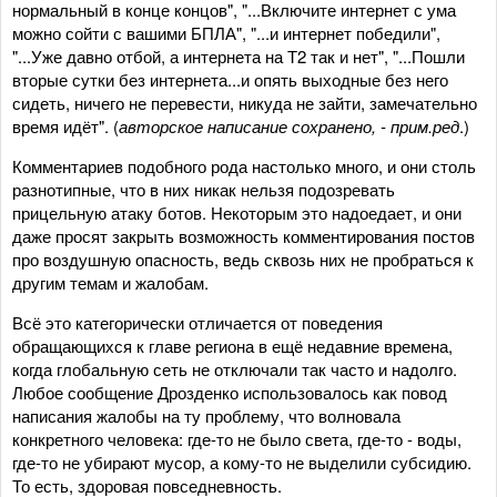
нормальный в конце концов", "...Включите интернет с ума
можно сойти с вашими БПЛА", "...и интернет победили",
"...Уже давно отбой, а интернета на Т2 так и нет", "...Пошли
вторые сутки без интернета...и опять выходные без него
сидеть, ничего не перевести, никуда не зайти, замечательно
время идёт". (
авторское написание сохранено, - прим.ред
.)
Комментариев подобного рода настолько много, и они столь
разнотипные, что в них никак нельзя подозревать
прицельную атаку ботов. Некоторым это надоедает, и они
даже просят закрыть возможность комментирования постов
про воздушную опасность, ведь сквозь них не пробраться к
другим темам и жалобам.
Всё это категорически отличается от поведения
обращающихся к главе региона в ещё недавние времена,
когда глобальную сеть не отключали так часто и надолго.
Любое сообщение Дрозденко использовалось как повод
написания жалобы на ту проблему, что волновала
конкретного человека: где-то не было света, где-то - воды,
где-то не убирают мусор, а кому-то не выделили субсидию.
То есть, здоровая повседневность.