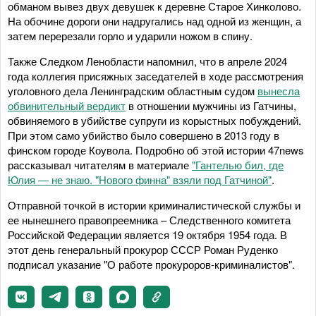
обманом вывез двух девушек к деревне Старое Хинколово.
На обочине дороги они надругались над одной из женщин, а
затем перерезали горло и ударили ножом в спину.
Также Следком Ленобласти напомнил, что в апреле 2024
года коллегия присяжных заседателей в ходе рассмотрения
уголовного дела Ленинградским областным судом
вынесла
обвинительный вердикт
в отношении мужчины из Гатчины,
обвиняемого в убийстве супруги из корыстных побуждений.
При этом само убийство было совершено в 2013 году в
финском городе Коувола. Подробно об этой истории 47news
рассказывал читателям в материале
"Гантелью бил, где
Юлия — не знаю. "Нового финна" взяли под Гатчиной"
.
Отправной точкой в истории криминалистической службы и
ее нынешнего правопреемника – Следственного комитета
Российской Федерации является 19 октября 1954 года. В
этот день генеральный прокурор СССР Роман Руденко
подписал указание "О работе прокуроров-криминалистов".