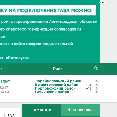
о
валют
Лодейнопольский район
+16
Бокситогорский район
+15
82.17
Подпорожский район
+15
94.84
Гатчинский район
+16
Темы дня
Что читают
303