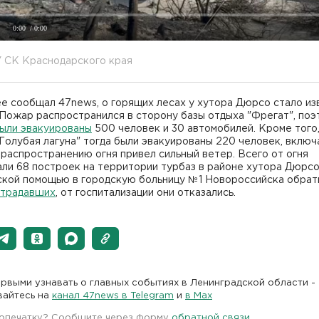
0:00
/ 0:00
У СК Краснодарского края
е сообщал 47news, о горящих лесах у хутора Дюрсо стало из
 Пожар распространился в сторону базы отдыха "Фрегат", поэ
были эвакуированы
500 человек и 30 автомобилей. Кроме того,
Голубая лагуна" тогда были эвакуированы 220 человек, включ
 распространению огня привел сильный ветер. Всего от огня
ли 68 построек на территории турбаз в районе хутора Дюрсо
ской помощью в городскую больницу №1 Новороссийска обрат
страдавших
, от госпитализации они отказались.
рвыми узнавать о главных событиях в Ленинградской области -
вайтесь на
канал 47news в Telegram
и
в Maх
 опечатку? Сообщите через форму
обратной связи
.