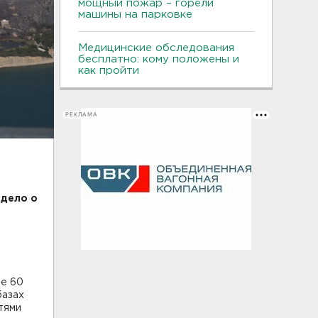
мощный пожар – горели
машины на парковке
Медицинские обследования
бесплатно: кому положены и
как пройти
РЕКЛАМА
 дело о
ее 60
базах
тями