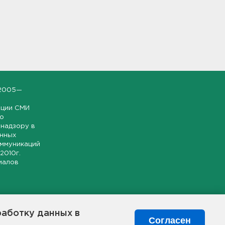
2005—
ации СМИ
но
надзору в
онных
оммуникаций
 2010г.
иалов
ской и
гионе.
работку данных в
я свободного
Согласен