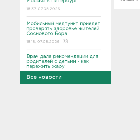
Москвы в Петербург
18:37, 07.08.2026
Мобильный медпункт приедет
проверять здоровье жителей
Соснового Бора
18:18, 07.08.2026
Врач дала рекомендации для
родителей с детьми - как
пережить жару
17:59, 07.08.2026
Все новости
В Подмосковье с помощью ИИ
впервые выписали штраф за
борщевик
17:38, 07.08.2026
В Тосно открыли
перекрёсток, разбитый
самосвалами со стройки
ВСМ