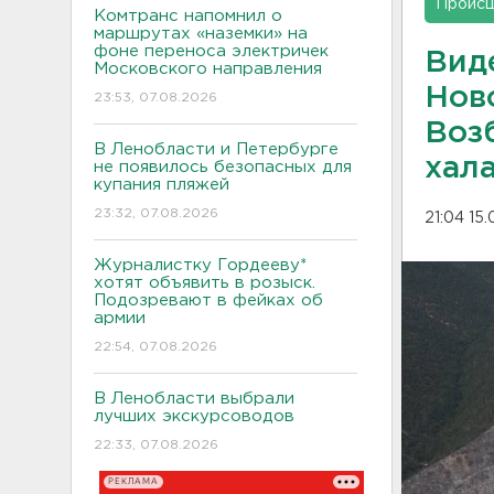
Проис
Комтранс напомнил о
маршрутах «наземки» на
фоне переноса электричек
Вид
Московского направления
Нов
23:53, 07.08.2026
Воз
В Ленобласти и Петербурге
хал
не появилось безопасных для
купания пляжей
23:32, 07.08.2026
21:04 15
Журналистку Гордееву*
хотят объявить в розыск.
Подозревают в фейках об
армии
22:54, 07.08.2026
В Ленобласти выбрали
лучших экскурсоводов
22:33, 07.08.2026
РЕКЛАМА