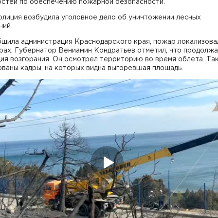
остей по обеспечению пожарной безопасности.
олиция возбудила уголовное дело об уничтожении лесных
ний.
бщила администрация Краснодарского края, пожар локализова
арах. Губернатор Вениамин Кондратьев отметил, что продолж
ия возгорания. Он осмотрел территорию во время облета. Та
ваны кадры, на которых видна выгоревшая площадь.