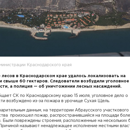
министрации Краснодарского края
 лесов в Краснодарском крае удалось локализовать на
 свыше 60 гектаров. Следователи возбудили уголовное
сти, а полиция — об уничтожении лесных насаждений.
щает СК по Краснодарскому краю 15 июля, уголовное дело о
сти возбуждено из-за пожара в урочище Сухая Щель.
варительным данным, на территории Абраусского участкового
ства произошел пожар, распространившийся на площади бол
в. Были повреждены строения, расположенные на нескольких 
 Причиной называют ненадлежащее исполнение местными влас