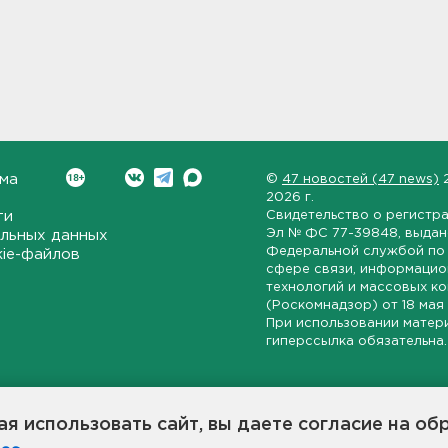
ма
©
47 новостей (47 news)
2026 г.
ти
Свидетельство о регистр
Эл № ФС 77-39848
, выда
льных данных
Федеральной службой по 
kie-файлов
сфере связи, информаци
технологий и массовых к
(Роскомнадзор) от
18 мая
При использовании матер
гиперссылка обязательна.
ет-издание, направленное на всестороннее освещение политиче
ской области, экономической и инвестиционной активности в ре
я использовать сайт, вы даете согласие на об
7 новостей» станет популярной и конструктивной площадкой дл