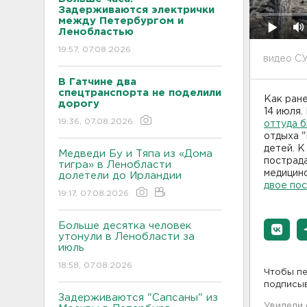
Задерживаются электрички
между Петербургом и
Ленобластью
19:57, 07.08.2026
видео С
В Гатчине два
спецтранспорта не поделили
Как ране
дорогу
14 июля.
19:36, 07.08.2026
оттуда 
отдыха "
детей. К
Медведи Бу и Тяпа из «Дома
пострада
тигра» в Ленобласти
медицин
долетели до Ирландии
двое по
19:17, 07.08.2026
Больше десятка человек
утонули в Ленобласти за
июль
18:58, 07.08.2026
Чтобы пе
подписы
Задерживаются "Сапсаны" из
Увидели