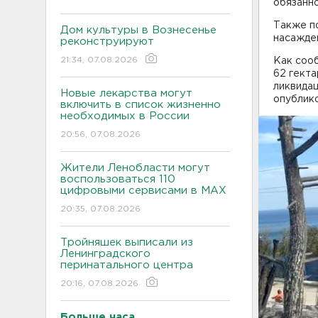
обязанн
Также п
Дом культуры в Вознесенье
насажде
реконструируют
21:34, 07.08.2026
Как соо
62 гект
ликвидац
Новые лекарства могут
опублико
включить в список жизненно
необходимых в России
20:56, 07.08.2026
Жители Ленобласти могут
воспользоваться 110
цифровыми сервисами в МАХ
20:35, 07.08.2026
Тройняшек выписали из
Ленинградского
перинатального центра
20:16, 07.08.2026
Больше часа.