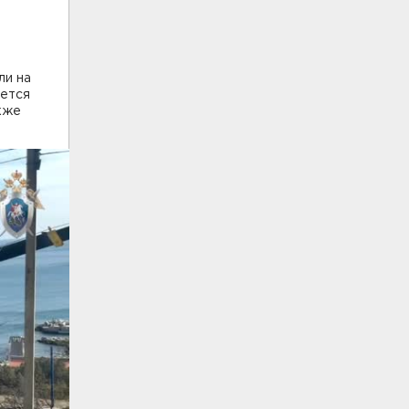
ли на
ается
кже