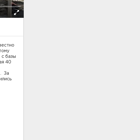
вестно
тому
 с базы
ая 40
. За
ились