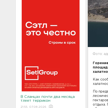
Фото: ад
Горение
площади
халатно
Как сооб
халатно
По пред
лесниче
В Сланцах почти два месяца
гектаро
тлеет террикон
отдыха.
21:55, 07.08.2026