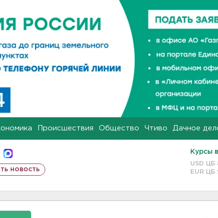
кономика
Происшествия
Общество
Чтиво
Дачное дел
Курсы 
USD ЦБ
ть новость
EUR ЦБ