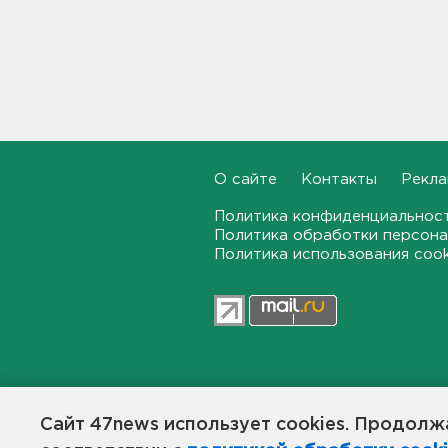
17:19, 07.08.2026
В вузы Петербурга по квоте
для участников СВО и их
детей поступили 3,4 тысячи
человек
16:57, 07.08.2026
О сайте
Контакты
Рекла
Найдено тело
девятилетнего мальчика,
пропавшего в
Политика конфиденциальнос
Новогорелово. Он утонул
Политика обработки персона
Политика использования coo
16:41, 07.08.2026
Бывшего директора Popcorn
Books приговорили к 4 годам
условно
16:16, 07.08.2026
47news.ru — независимое интерн
Выходные в Ленобласти
общественной жизни в Ленинград
Сайт 47news использует cookies. Продолжа
порадуют теплом. Но
Создатели рассчитывают, что «4
местами будет дождливо и