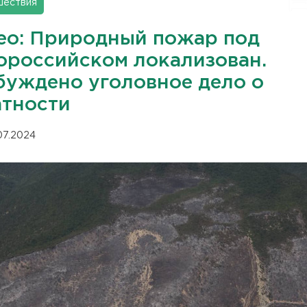
шествия
ео: Природный пожар под
ороссийском локализован.
буждено уголовное дело о
атности
.07.2024