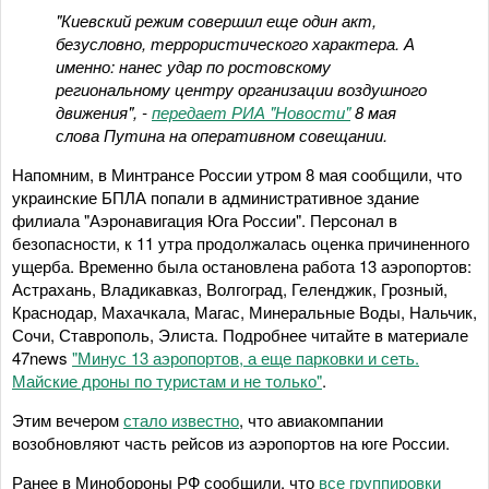
"Киевский режим совершил еще один акт,
безусловно, террористического характера. А
именно: нанес удар по ростовскому
региональному центру организации воздушного
движения", -
передает РИА "Новости"
8 мая
слова Путина на оперативном совещании.
Напомним, в Минтрансе России утром 8 мая сообщили, что
украинские БПЛА попали в административное здание
филиала "Аэронавигация Юга России". Персонал в
безопасности, к 11 утра продолжалась оценка причиненного
ущерба. Временно была остановлена работа 13 аэропортов:
Астрахань, Владикавказ, Волгоград, Геленджик, Грозный,
Краснодар, Махачкала, Магас, Минеральные Воды, Нальчик,
Сочи, Ставрополь, Элиста. Подробнее читайте в материале
47news
"Минус 13 аэропортов, а еще парковки и сеть.
Майские дроны по туристам и не только"
.
Этим вечером
стало известно
, что авиакомпании
возобновляют часть рейсов из аэропортов на юге России.
Ранее в Минобороны РФ сообщили, что
все группировки