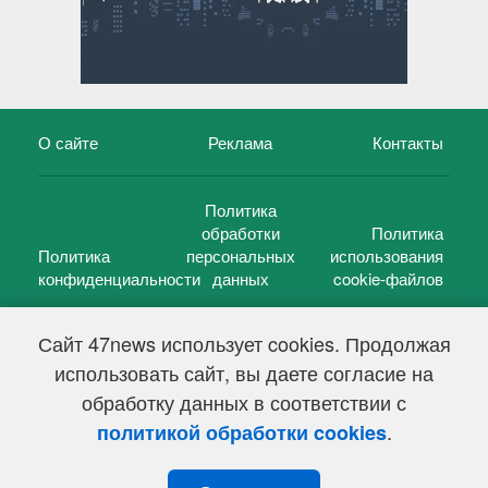
О сайте
Реклама
Контакты
Политика
обработки
Политика
Политика
персональных
использования
конфиденциальности
данных
cookie-файлов
Сайт 47news использует cookies. Продолжая
использовать сайт, вы даете согласие на
©
47 новостей (47 news)
2005 — 2026 г.
обработку данных в соответствии с
Свидетельство о регистрации СМИ Эл № ФС 77-39848, выдано
Федеральной службой по надзору в сфере связи,
.
политикой обработки cookies
информационных технологий и массовых коммуникаций
(Роскомнадзор) от 18 мая 2010г.