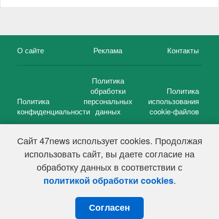
О сайте
Реклама
Контакты
Политика
обработки
Политика
Политика
персональных
использования
конфиденциальности
данных
cookie-файлов
Сайт 47news использует cookies. Продолжая
использовать сайт, вы даете согласие на
©
47 новостей (47 news)
2005 — 2026 г.
обработку данных в соответствии с
Свидетельство о регистрации СМИ Эл № ФС 77-39848, выдано
Федеральной службой по надзору в сфере связи,
.
политикой обработки cookies
информационных технологий и массовых коммуникаций
(Роскомнадзор) от 18 мая 2010г.
Согласен