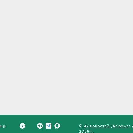
ма
©
47 новостей (47 news)
2026 г.