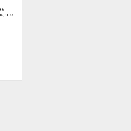
за
о, что