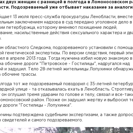
ах двух женщин с разницей в полгода в Ломоносовском 
сти. Подозреваемый уже отбывает наказание за аналоги
бщает 13 июля пресс-служба прокуратуры Ленобласти, вместе
льным заключением надзора в суд передано уголовное дело в
ии петербуржца, которому вменяют похищение людей,
вание, насильственные действия сексуального характера и дв
.
ым областного Следкома, подозреваемого установили с помощ
й генетической экспертизы. По версии следствия, первый эпи
л в апреле 2013 года. Тогда мужчина избил новую знакомую в
а обочине дороги "Петровское - Гостилицы", надругался над
й и задушил. Тело 28-летней жительницы Лопухинки обнаруж
 обочине трассы.
олгода тот же подозреваемый повздорил с 35-летней петербу
ардной улице - та отказывалась ехать в Ленобласть. Строптив
 он оглушил тремя ударами по голове и телу, связал и все-таки
Ломоносовский район. Позже он задушил жертву и выбросил т
у дороги "Гостилицы - Лопухинка".
жчины подтверждена судебными экспертизами, а также допро
 свидетелей и самого подозреваемого.