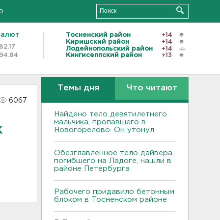
о
валют
Тосненский район
+14
Киришский район
+14
82.17
Лодейнопольский район
+14
94.84
Кингисеппский район
+13
Темы дня
Что читают
6067
Найдено тело девятилетнего
мальчика, пропавшего в
к
Новогорелово. Он утонул
Обезглавленное тело дайвера,
погибшего на Ладоге, нашли в
районе Петербурга
Рабочего придавило бетонным
блоком в Тосненском районе