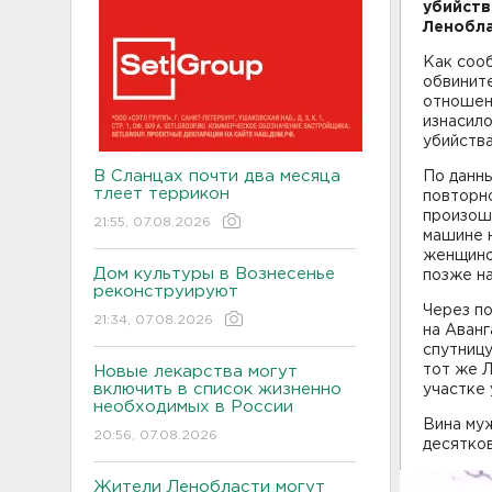
убийств
Ленобла
Как соо
обвините
отношен
изнасило
убийства
В Сланцах почти два месяца
По данн
тлеет террикон
повторно
произоше
21:55, 07.08.2026
машине н
женщино
Дом культуры в Вознесенье
позже на
реконструируют
Через п
21:34, 07.08.2026
на Аванг
спутницу
тот же 
Новые лекарства могут
включить в список жизненно
участке 
необходимых в России
Вина му
20:56, 07.08.2026
десятков
Жители Ленобласти могут