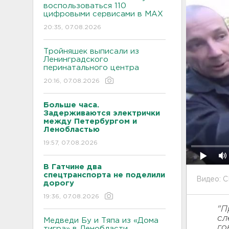
воспользоваться 110
цифровыми сервисами в МАХ
20:35, 07.08.2026
Тройняшек выписали из
Ленинградского
перинатального центра
20:16, 07.08.2026
Больше часа.
Задерживаются электрички
между Петербургом и
Ленобластью
19:57, 07.08.2026
В Гатчине два
спецтранспорта не поделили
Видео: 
дорогу
19:36, 07.08.2026
"П
сл
Медведи Бу и Тяпа из «Дома
го
тигра» в Ленобласти