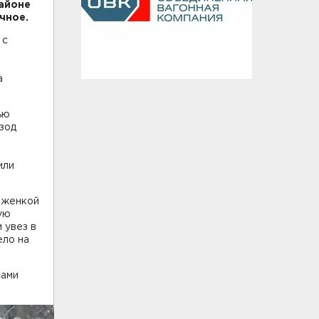
районе
чное.
 с
а
ью
зод
или
рженкой
ую
 увез в
ело на
сами