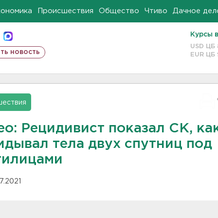
кономика
Происшествия
Общество
Чтиво
Дачное дел
Курсы 
USD ЦБ
ть новость
EUR ЦБ
шествия
о: Рецидивист показал СК, ка
идывал тела двух спутниц под
тилицами
07.2021