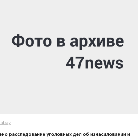
xabay
но расследование уголовных дел об изнасиловании и