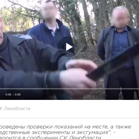
0:00
/ 0:00
СК Ленобласти
роведены проверки показаний на месте, а также
едственные эксперименты и эксгумация", -
ворится в сообщении СК Ленобласти.