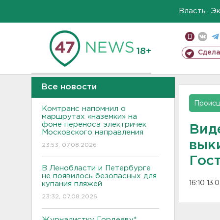
Власть
Э
18+
Сдела
Все новости
Проис
Комтранс напомнил о
маршрутах «наземки» на
фоне переноса электричек
Виде
Московского направления
вык
23:53, 07.08.2026
Гос
В Ленобласти и Петербурге
не появилось безопасных для
16:10 13.
купания пляжей
23:32, 07.08.2026
Журналистку Гордееву*