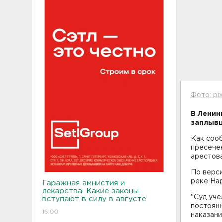
Фото: pi
В Ленин
заплывш
Как соо
пресечен
арестова
По верси
реке На
Гаражная амнистия и
лекарства. Какие законы
"Суд уч
вступают в силу в августе
постоянн
16:00
наказани