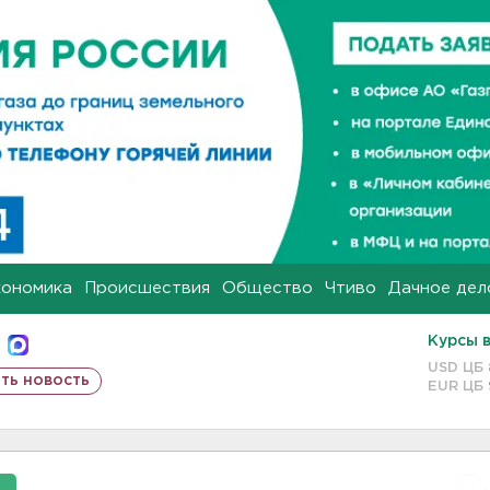
кономика
Происшествия
Общество
Чтиво
Дачное дел
Курсы 
USD ЦБ
ть новость
EUR ЦБ