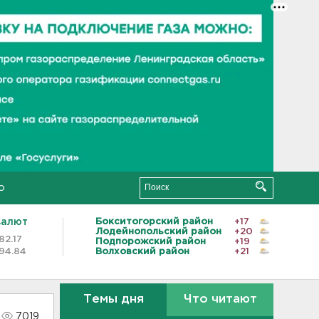
о
валют
Бокситогорский район
+17
Лодейнопольский район
+20
82.17
Подпорожский район
+19
94.84
Волховский район
+21
Темы дня
Что читают
7019