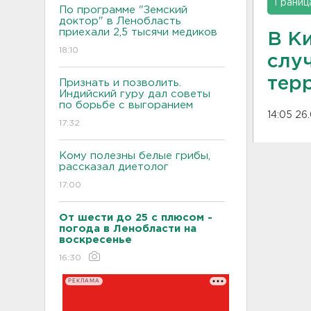
Границ
По программе "Земский
доктор" в Ленобласть
приехали 2,5 тысячи медиков
В К
18:10
слу
тер
Признать и позволить.
Индийский гуру дал советы
по борьбе с выгоранием
14:05 26
17:32
Кому полезны белые грибы,
рассказал диетолог
17:00
От шести до 25 с плюсом -
погода в Ленобласти на
воскресенье
16:30
РЕКЛАМА