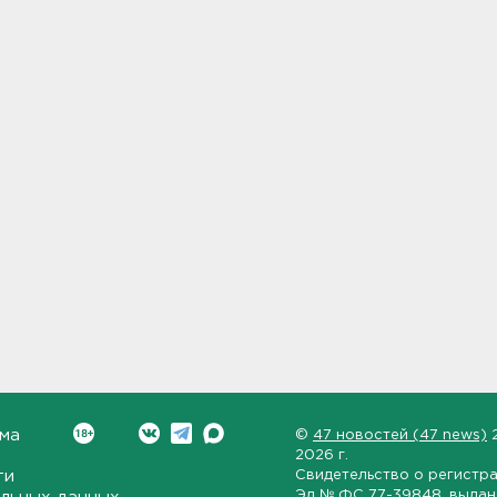
ма
©
47 новостей (47 news)
2026 г.
ти
Свидетельство о регистр
Эл № ФС 77-39848
, выда