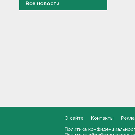
Все новости
После нападения на бригаду
скорой в Красном Селе
возбудили уголовное дело
13:50
Террикон в Сланцах тушат
52-й день. Жители мечтают
о свежем воздухе
13:30
"Больше не буду". Водителю
пришлось объясняться за
опасный дрифт на
Суворовском
12:56
После пожара на складе
“Ленты” в Красном Бору в
О сайте
Контакты
Рекла
магазинах сократился
ассортимент
Политика конфиденциальнос
12:35