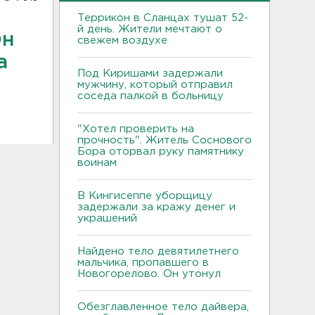
Террикон в Сланцах тушат 52-
й день. Жители мечтают о
Он
свежем воздухе
а
Под Киришами задержали
мужчину, который отправил
соседа палкой в больницу
"Хотел проверить на
прочность". Житель Соснового
Бора оторвал руку памятнику
воинам
В Кингисеппе уборщицу
задержали за кражу денег и
украшений
Найдено тело девятилетнего
мальчика, пропавшего в
Новогорелово. Он утонул
Обезглавленное тело дайвера,