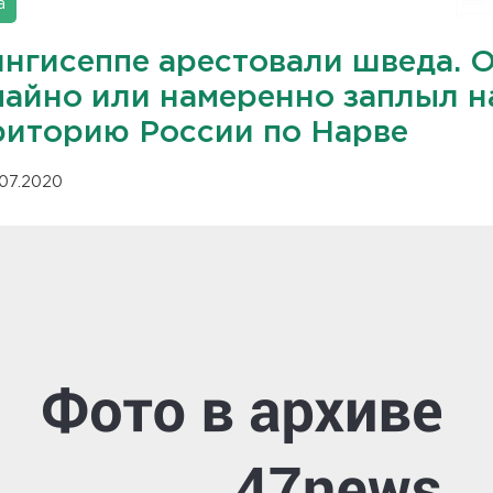
а
ингисеппе арестовали шведа. 
чайно или намеренно заплыл н
риторию России по Нарве
.07.2020