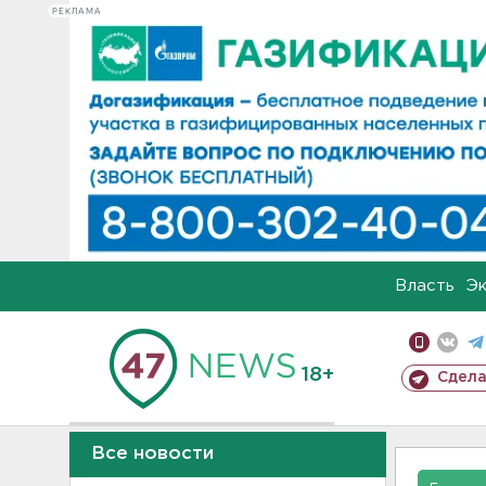
РЕКЛАМА
Власть
Э
18+
Сдела
Все новости