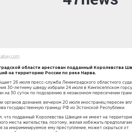
xabay.com
градской области арестован подданный Королевства Шв
ий на территорию России по реке Нарва.
бщает 26 июля пресс-служба Ленинградского областного суда
ия 30-летнему шведу избрали 24 июля в Кингисеппском горсу
н на 30 суток по подозрению в незаконном пересечении грани
и органов дознания, вечером 20 июля иностранец пересек впл
рва государственную границу РФ из Эстонской Республики.
ел, что подданный Королевства Швеция не имеет на территор
ого места жительства, поэтому, желая избежать предполагае
я за инкриминируемое ему преступление, может скрыться от