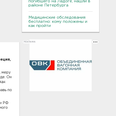
погибшего на Ладоге, нашли в
районе Петербурга
Медицинские обследования
бесплатно: кому положены и
как пройти
РЕКЛАМА
еция,
, меру
де. Он
цы.
авь по
ии РФ
мого