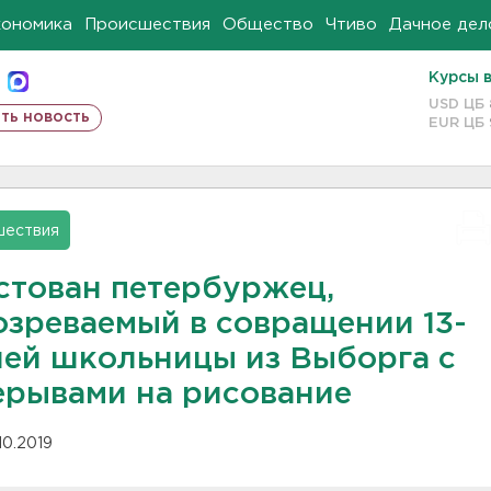
кономика
Происшествия
Общество
Чтиво
Дачное дел
Курсы 
USD ЦБ
ть новость
EUR ЦБ
шествия
стован петербуржец,
озреваемый в совращении 13-
ней школьницы из Выборга с
ерывами на рисование
10.2019