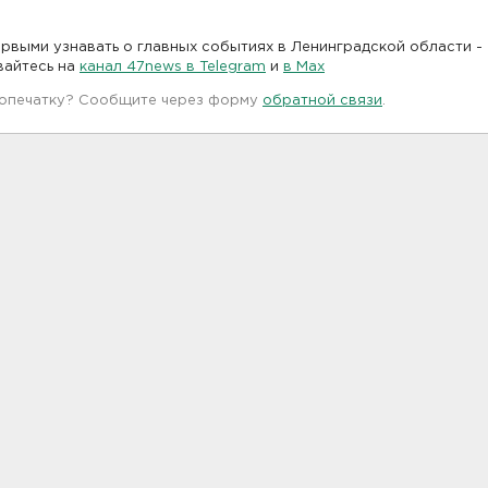
рвыми узнавать о главных событиях в Ленинградской области -
вайтесь на
канал 47news в Telegram
и
в Maх
 опечатку? Сообщите через форму
обратной связи
.