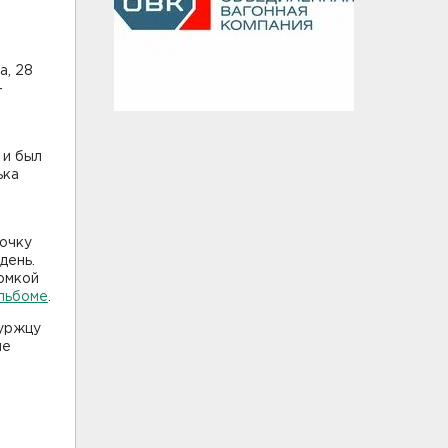
а, 28
-
 и был
ька
вочку
день.
рюмкой
льбоме
.
буржцу
не