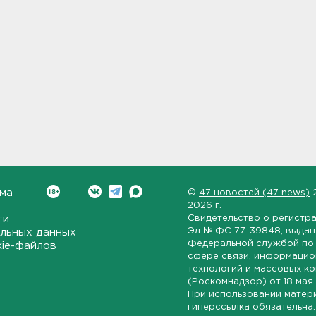
ма
©
47 новостей (47 news)
2026 г.
ти
Свидетельство о регистр
Эл № ФС 77-39848
, выда
льных данных
Федеральной службой по 
kie-файлов
сфере связи, информаци
технологий и массовых к
(Роскомнадзор) от
18 мая
При использовании матер
гиперссылка обязательна.