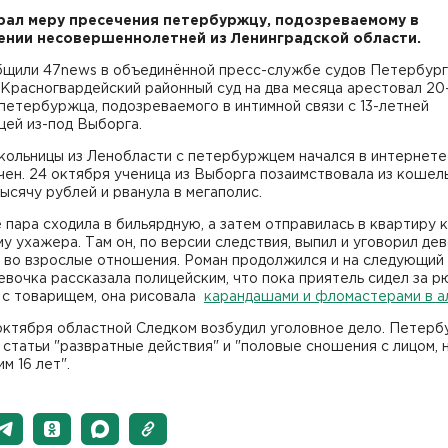
рал меру пресечения петербуржцу, подозреваемому в
нии несовершеннолетней из Ленинградской области.
бщили 47news в объединённой пресс-службе судов Петербург
Красногвардейский районный суд на два месяца арестовал 20
петербуржца, подозреваемого в интимной связи с 13-летней
цей из-под Выборга.
кольницы из Ленобласти с петербуржцем начался в интернете
ен. 24 октября ученица из Выборга позаимствовала из кошел
ысячу рублей и рванула в мегаполис.
 пара сходила в бильярдную, а затем отправилась в квартиру к
у ухажера. Там он, по версии следствия, выпил и уговорил де
 во взрослые отношения. Роман продолжился и на следующий 
вочка рассказала полицейским, что пока приятель сидел за 
 с товарищем, она рисовала
карандашами и фломастерами в а
октября областной Следком возбудил уголовное дело. Петер
статьи "развратные действия" и "половые сношения с лицом, 
м 16 лет".