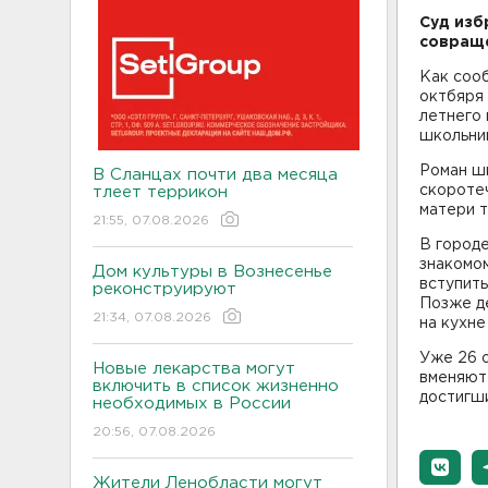
Суд изб
совраще
Как соо
октбяря 
летнего 
школьни
Роман ш
В Сланцах почти два месяца
скоротеч
тлеет террикон
матери т
21:55, 07.08.2026
В городе
знакомом
Дом культуры в Вознесенье
вступить
реконструируют
Позже де
21:34, 07.08.2026
на кухне
Уже 26 
Новые лекарства могут
вменяют 
включить в список жизненно
достигши
необходимых в России
20:56, 07.08.2026
Жители Ленобласти могут