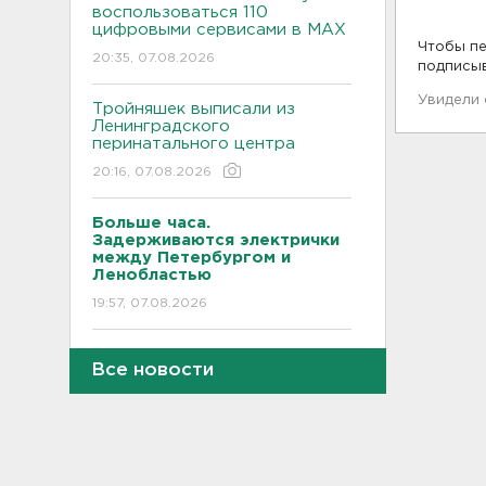
воспользоваться 110
цифровыми сервисами в МАХ
Чтобы пе
20:35, 07.08.2026
подписы
Увидели
Тройняшек выписали из
Ленинградского
перинатального центра
20:16, 07.08.2026
Больше часа.
Задерживаются электрички
между Петербургом и
Ленобластью
19:57, 07.08.2026
В Гатчине два
Все новости
спецтранспорта не поделили
дорогу
19:36, 07.08.2026
Медведи Бу и Тяпа из «Дома
тигра» в Ленобласти