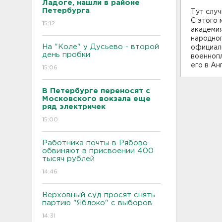
Ладоге, нашли в районе
Петербурга
Тут случ
С этого
15:12
академи
народног
На "Коле" у Дусьево - второй
официаль
день пробки
военнопл
его в Ан
15:06
В Петербурге переносят с
Московского вокзала еще
ряд электричек
15:00
Работника почты в Рябово
обвиняют в присвоении 400
тысяч рублей
14:46
Верховный суд просят снять
партию "Яблоко" с выборов
14:31