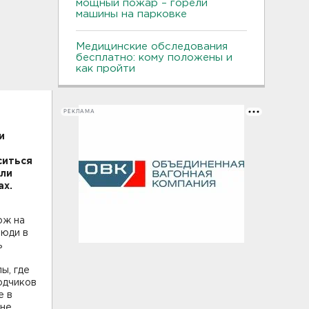
мощный пожар – горели
машины на парковке
Медицинские обследования
бесплатно: кому положены и
как пройти
РЕКЛАМА
и
ситься
али
уках.
ож на
люди в
ь
ы, где
одчиков
е в
 не