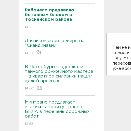
Рабочего придавило
бетонным блоком в
Тосненском районе
14:25
Дачников ждет реверс на
"Скандинавии"
Тем не м
коммерче
14:18
году, ст
переходи
В Петербурге задержали
уже вос
тайного оружейного мастера
– в квартире силовики нашли
целый арсенал
14:07
Минтранс предлагает
включить защиту трасс от
БПЛА в перечень дорожных
работ
13:55