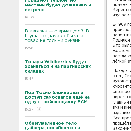
порадуют теплом. Но
причём. 
местами будет дождливо и
ветрено
Киришах
изучаемо
16:02
В 1969 
произво
В магазин — с арматурой. В
дополни
Шушарах дама добывала
товар не голыми руками
Родился 
Это было
15:58
Воспомин
всегда х
лёгкой а
Товары Wildberries будут
храниться и на партнерских
Правда, 
складах
отец. Ск
15:43
вузов ст
курсанто
спецпроп
Под Тосно блокировали
доступ самосвалов ещё на
директо
одну стройплощадку ВСМ
главный
вуз и им
15:27
изданию 
Всё прос
Обезглавленное тело
прошёл к
дайвера, погибшего на
Закончил