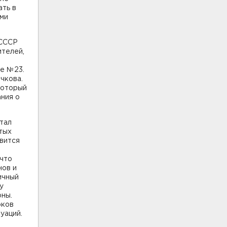
ать в
ами
 СССР
ителей,
ле №23.
чкова.
который
ания о
отал
стых
вится
 что
нов и
ичный
у
оны.
рков
уаций.