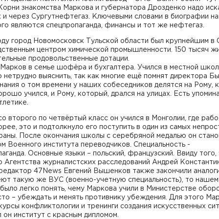
Корни знакомства Маркова и губернатора Дрозденко надо иск
 и через Сургутнефтегаз. Ключевыми словами в биографии н
го являются спецпропаганда, финансы и тот же нефтегаз.
году город Новомосковск Тульской области был крупнейшим в
дственным центром химической промышленности. 150 тысяч ж
тельные продовольственные дотации.
Марков в семье шофёра и бухгалтера. Учился в местной шко
 нетрудно выяснить, так как многие ещё помнят директора Бы
ания о том времени у наших собеседников делятся на Рому, 
орошо учился, и Рому, который, дрался на улицах. Есть упомин
тлетике.
со второго по четвёртый класс он учился в Монголии, где раб
орее, это и подтолкнуло его поступить в один из самых непро
раны. После окончания школы с серебряной медалью он стано
м Военного института переводчиков. Специальность -
аганда. Основные языки – польский, французский. Ввиду того,
р Агентства журналистских расследований Андрей Константи
 редактор 47News Евгений Вышенков также закончили аналог
еют такую же ВУС (военно-учетную специальность), то нашем
было легко понять, чему Маркова учили в Министерстве обор
то – убеждать и менять противнику убеждения. Для этого Ма
урсы конфликтологии и тренинги создания искусственных сит
 он институт с красным дипломом.