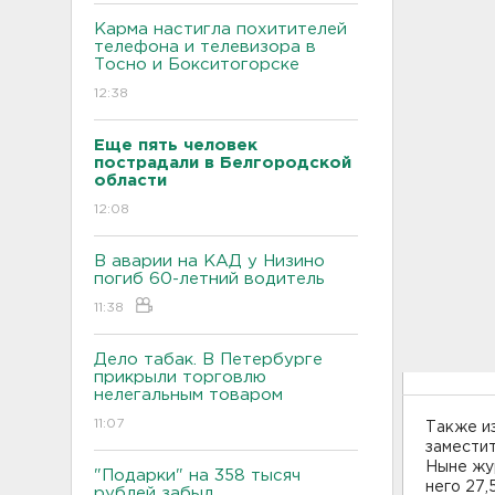
Карма настигла похитителей
телефона и телевизора в
Тосно и Бокситогорске
12:38
Еще пять человек
пострадали в Белгородской
области
12:08
В аварии на КАД у Низино
погиб 60-летний водитель
11:38
Дело табак. В Петербурге
прикрыли торговлю
нелегальным товаром
11:07
Также и
замести
Ныне жу
"Подарки" на 358 тысяч
него 27,
рублей забыл