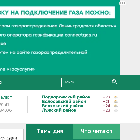
о
валют
Подпорожский район
+23
Волосовский район
+21
81.41
Волховский район
+24
94.06
Лужский район
+23
Темы дня
Что читают
4663