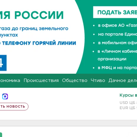
кономика
Происшествия
Общество
Чтиво
Дачное дел
Курсы 
USD ЦБ
ть новость
EUR ЦБ