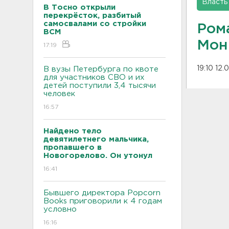
Власть
В Тосно открыли
перекрёсток, разбитый
самосвалами со стройки
Ром
ВСМ
Мон
17:19
19:10 12.
В вузы Петербурга по квоте
для участников СВО и их
детей поступили 3,4 тысячи
человек
16:57
Найдено тело
девятилетнего мальчика,
пропавшего в
Новогорелово. Он утонул
16:41
Бывшего директора Popcorn
Books приговорили к 4 годам
условно
16:16