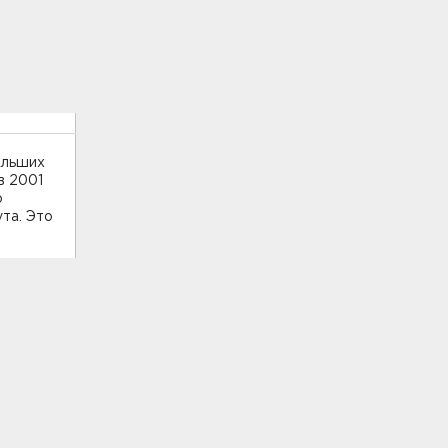
ольших
в 2001
о
та. Это