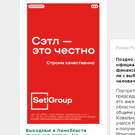
РЕКЛАМА
Роман М
Поздно 
официа
финанса
ли с вы
человеч
Портрет
председ
его анке
областно
общими 
Ковальч
учился М
и получ
Выходные в Ленобласти
Монголии