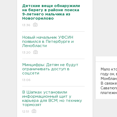
Детские вещи обнаружили
на берегу в районе поиска
9-летнего мальчика из
Новогорелово
13:36
Новый начальник УФСИН
появился в Петербурге и
Ленобласти
13:20
Минцифры: Детям не будут
ограничивать доступ в
Мало кто
соцсети
году он, 
Монблан,
13:06
В связке
Саватюги
В Шапках установили
платежно
информационный щит у
карьера для ВСМ, но технику
тормозят
12:51