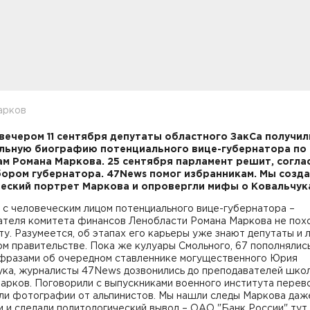
арков
вечером 11 сентября депутаты областного ЗакСа получил
льную биографию потенциального вице-губернатора по
м Романа Маркова. 25 сентября парламент решит, согла
бором губернатора. 47News помог избранникам. Мы созд
еский портрет Маркова и опровергли мифы о Ковальч
 с человеческим лицом потенциального вице-губернатора –
ателя комитета финансов Ленобласти Романа Маркова не пох
ту. Разумеется, об этапах его карьеры уже знают депутаты и 
м правительстве. Пока же кулуары Смольного, 67 пополнялис
фразами об очередном ставленнике могущественного Юрия
ука, журналисты 47News дозвонились до преподавателей школ
арков. Поговорили с выпускниками военного института перев
или фотографии от альпинистов. Мы нашли следы Маркова даж
 и сделали политологический вывод – ОАО "Банк России" тут