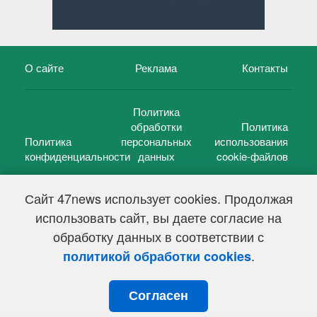
О сайте
Реклама
Контакты
Политика
обработки
Политика
Политика
персональных
использования
конфиденциальности
данных
cookie-файлов
Сайт 47news использует cookies. Продолжая
использовать сайт, вы даете согласие на
©
47 новостей (47 news)
2005 — 2026 г.
обработку данных в соответствии с
Свидетельство о регистрации СМИ Эл № ФС 77-39848, выдано
Федеральной службой по надзору в сфере связи,
.
политикой обработки cookies
информационных технологий и массовых коммуникаций
(Роскомнадзор) от 18 мая 2010г.
Согласен