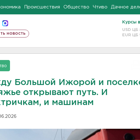
кономика
Происшествия
Общество
Чтиво
Дачное дел
Курсы 
USD ЦБ
ть новость
EUR ЦБ
тво
ду Большой Ижорой и поселк
яжье открывают путь. И
ктричкам, и машинам
.06.2026