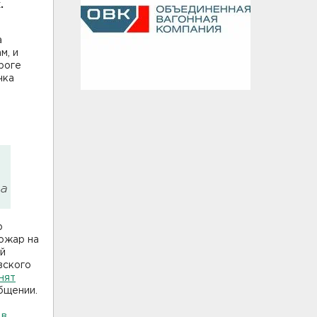
.
а
м, и
роге
чка
ва
р
ожар на
й
вского
нят
бщении.
е
в