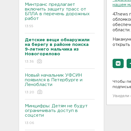
Минтранс предлагает
нашем м
включить защиту трасс от
БПЛА в перечень дорожных
47news п
работ
обломков
обеспече
13:55
области.
Наканун
Детские вещи обнаружили
на берегу в районе поиска
открыть 
9-летнего мальчика из
Новогорелово
13:36
Новый начальник УФСИН
появился в Петербурге и
Чтобы пе
Ленобласти
подписы
13:20
Увидели
Минцифры: Детям не будут
ограничивать доступ в
соцсети
13:06