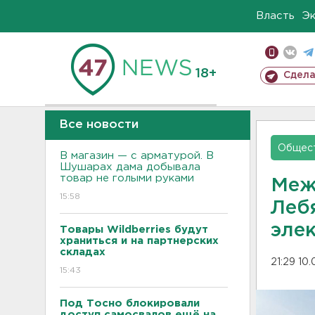
Власть
Э
18+
Сдела
Все новости
Общес
В магазин — с арматурой. В
Шушарах дама добывала
товар не голыми руками
Меж
15:58
Леб
эле
Товары Wildberries будут
храниться и на партнерских
складах
21:29 10
15:43
Под Тосно блокировали
доступ самосвалов ещё на