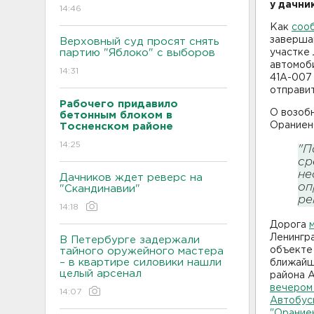
у дачни
14:46
Как
соо
заверша
Верховный суд просят снять
партию "Яблоко" с выборов
участке 
автомоби
14:31
41А-007 
отправи
Рабочего придавило
О возоб
бетонным блоком в
Ораниен
Тосненском районе
14:25
"П
ср
не
Дачников ждет реверс на
оп
"Скандинавии"
ре
14:18
Дорога
Ленингра
В Петербурге задержали
объекте
тайного оружейного мастера
– в квартире силовики нашли
ближайш
целый арсенал
района 
вечером
14:07
Автобус
"Орание