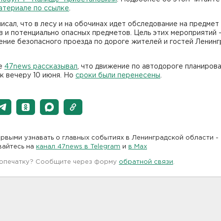
атериале по ссылке
.
исал, что в лесу и на обочинах идет обследование на предмет
 и потенциально опасных предметов. Цель этих мероприятий 
ние безопасного проезда по дороге жителей и гостей Ленинг
е
47news рассказывал
, что движение по автодороге планиров
к вечеру 10 июня. Но
сроки были перенесены
.
рвыми узнавать о главных событиях в Ленинградской области -
вайтесь на
канал 47news в Telegram
и
в Maх
 опечатку? Сообщите через форму
обратной связи
.