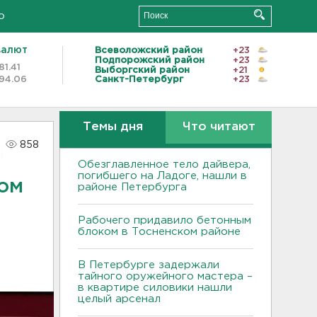
о
валют
Всеволожский район
+23
Подпорожский район
+23
81.41
Выборгский район
+21
94.06
Санкт-Петербург
+23
Темы дня
Что читают
858
Обезглавленное тело дайвера,
погибшего на Ладоге, нашли в
ом
районе Петербурга
Рабочего придавило бетонным
блоком в Тосненском районе
В Петербурге задержали
тайного оружейного мастера –
в квартире силовики нашли
целый арсенал