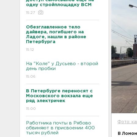
одну стройплощадку ВСМ
15:27
Обезглавленное тело
дайвера, погибшего на
Ладоге, нашли в районе
Петербурга
15:12
На "Коле" у Дусьево - второй
день пробки
15:06
В Петербурге переносят с
Московского вокзала еще
ряд электричек
15:00
Фото: к
Работника почты в Рябово
обвиняют в присвоении 400
тысяч рублей
В Ломон