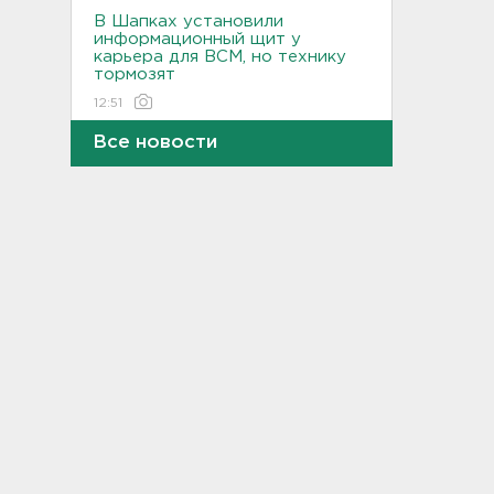
В Шапках установили
информационный щит у
карьера для ВСМ, но технику
тормозят
12:51
Все новости
Карма настигла похитителей
телефона и телевизора в
Тосно и Бокситогорске
12:38
Еще пять человек
пострадали в Белгородской
области
12:08
В аварии на КАД у Низино
погиб 60-летний водитель
11:38
Дело табак. В Петербурге