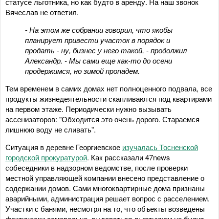
статусе льготника, но как будто в аренду. На наш звонок
Вячеслав не ответил.
- На этом же собрании говорил, что якобы
планирует привести участок в порядок и
продать - ну, бизнес у него такой, - продолжил
Александр. - Мы сами еще как-то до осени
продержимся, но зимой пропадем.
Тем временем в самих домах нет полноценного подвала, все
продукты жизнедеятельности скапливаются под квартирами
на первом этаже. Периодически нужно вызывать
ассенизаторов: "Обходится это очень дорого. Стараемся
лишнюю воду не сливать".
Ситуация в деревне Георгиевское
изучалась Тосненской
городской прокуратурой
. Как рассказали 47news
собеседники в надзорном ведомстве, после проверки
местной управляющей компании внесено представление о
содержании домов. Сами многоквартирные дома признаны
аварийными, администрация решает вопрос с расселением.
Участки с банями, несмотря на то, что объекты возведены
фактически самовольно, выдаваться льготникам не будут.