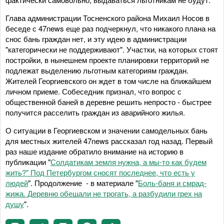
Глава администрации Тосненского района Михаил Носов в
беседе с 47news еще раз подчеркнул, что никакого плана на
снос бань граждан нет, и эту идею в администрации
"категорически не поддерживают". Участки, на которых стоят
постройки, в нынешнем проекте планировки территорий не
подлежат выделению льготным категориям граждан.
Жителей Георгиевского он ждет в том числе на ближайшем
личном приеме. Собеседник признал, что вопрос с
общественной баней в деревне решить непросто - быстрее
получится расселить граждан из аварийного жилья.
О ситуации в Георгиевском и значении самодельных бань
для местных жителей 47news рассказал год назад. Первый
раз наше издание обратило внимание на историю в
публикации "
Солдатикам земля нужна, а мы-то как будем
жить?" Под Петербургом сносят последнее, что есть у
людей
". Продолжение - в материале "
Боль-баня и смрад-
жижа. Деревню обещали не трогать, а разбудили грех на
душу
".