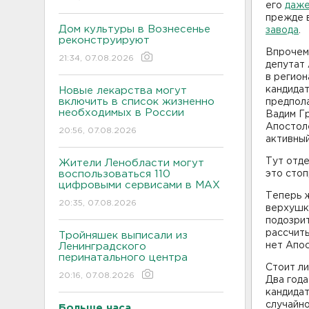
его
даже
прежде 
Дом культуры в Вознесенье
завода
.
реконструируют
Впрочем,
21:34, 07.08.2026
депутат 
в регио
кандидат
Новые лекарства могут
включить в список жизненно
предпола
необходимых в России
Вадим Гр
Апостоле
20:56, 07.08.2026
активный
Тут отде
Жители Ленобласти могут
воспользоваться 110
это стоп
цифровыми сервисами в МАХ
Теперь ж
20:35, 07.08.2026
верхушки
подозрит
рассчиты
Тройняшек выписали из
нет Апос
Ленинградского
перинатального центра
Стоит ли
20:16, 07.08.2026
Два года
кандидат
случайн
Больше часа.