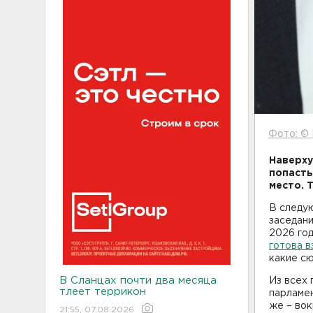
Фото: ©
Наверху
попасть
место. 
В следу
заседани
2026 год
готова в
какие с
В Сланцах почти два месяца
Из всех
тлеет террикон
парламе
же – во
21:55, 07.08.2026