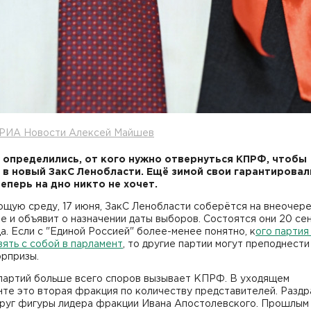
 РИА Новости Алексей Майшев
 определились, от кого нужно отвернуться КПРФ, чтобы
 в новый ЗакС Ленобласти. Ещё зимой свои гарантировал
Теперь на дно никто не хочет.
ющую среду, 17 июня, ЗакС Ленобласти соберётся на внеочер
е и объявит о назначении даты выборов. Состоятся они 20 се
а. Если с "Единой Россией" более-менее понятно, к
ого партия
зять с собой в парламент
, то другие партии могут преподнести
юрпризы.
 партий больше всего споров вызывает КПРФ. В уходящем
нте это вторая фракция по количеству представителей. Разд
круг фигуры лидера фракции Ивана Апостолевского. Прошлым