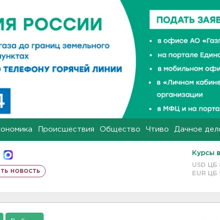
кономика
Происшествия
Общество
Чтиво
Дачное дел
Курсы 
USD ЦБ
ть новость
EUR ЦБ