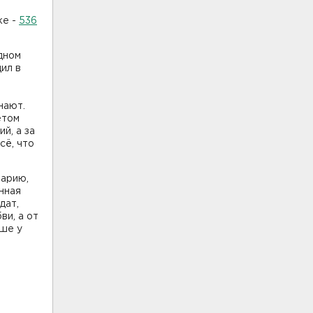
ке -
536
дном
ил в
нают.
ётом
й, а за
сё, что
нарию,
нная
дат,
ви, а от
ыше у