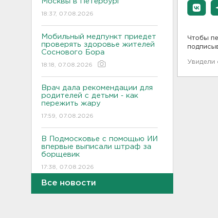
Москвы в Петербург
18:37, 07.08.2026
Мобильный медпункт приедет
Чтобы пе
проверять здоровье жителей
подписы
Соснового Бора
Увидели
18:18, 07.08.2026
Врач дала рекомендации для
родителей с детьми - как
пережить жару
17:59, 07.08.2026
В Подмосковье с помощью ИИ
впервые выписали штраф за
борщевик
17:38, 07.08.2026
Все новости
В Тосно открыли
перекрёсток, разбитый
самосвалами со стройки
ВСМ