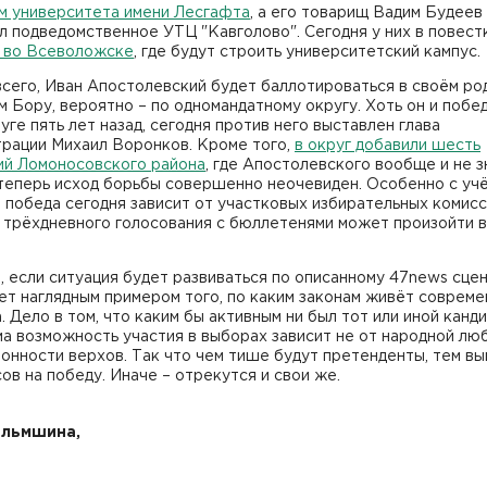
м университета имени Лесгафта
, а его товарищ Вадим Будеев
л подведомственное УТЦ "Кавголово". Сегодня у них в повест
и во Всеволожске
, где будут строить университетский кампус.
сего, Иван Апостолевский будет баллотироваться в своём ро
 Бору, вероятно – по одномандатному округу. Хоть он и побед
уге пять лет назад, сегодня против него выставлен глава
трации Михаил Воронков. Кроме того,
в округ добавили шесть
ий Ломоносовского района
, где Апостолевского вообще и не з
 теперь исход борьбы совершенно неочевиден. Особенно с уч
о победа сегодня зависит от участковых избирательных комисси
 трёхдневного голосования с бюллетенями может произойти в
, если ситуация будет развиваться по описанному 47news сце
ет наглядным примером того, по каким законам живёт совреме
. Дело в том, что каким бы активным ни был тот или иной канди
а возможность участия в выборах зависит не от народной люб
онности верхов. Так что чем тише будут претенденты, тем в
ов на победу. Иначе – отрекутся и свои же.
ильмшина,