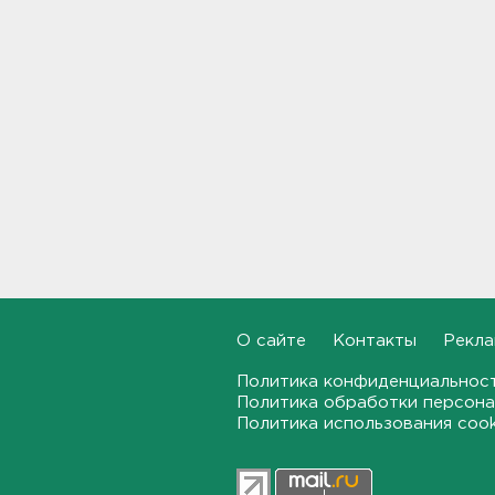
17:19, 07.08.2026
В вузы Петербурга по квоте
для участников СВО и их
детей поступили 3,4 тысячи
человек
16:57, 07.08.2026
Найдено тело
девятилетнего мальчика,
пропавшего в
Новогорелово. Он утонул
16:41, 07.08.2026
Бывшего директора Popcorn
О сайте
Контакты
Рекла
Books приговорили к 4 годам
условно
Политика конфиденциальнос
16:16, 07.08.2026
Политика обработки персона
Политика использования coo
Выходные в Ленобласти
порадуют теплом. Но
местами будет дождливо и