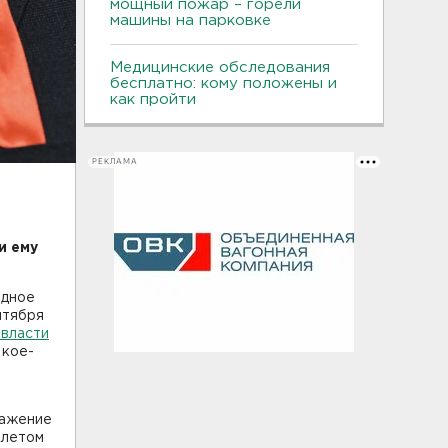
мощный пожар – горели
машины на парковке
Медицинские обследования
бесплатно: кому положены и
как пройти
РЕКЛАМА
и ему
едное
нтября
 власти
 кое-
ражение
 летом