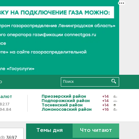
о
валют
Приозерский район
+14
Подпорожский район
+14
82.17
Тосненский район
+14
94.84
Ломоносовский район
+16
Темы дня
Что читают
3697