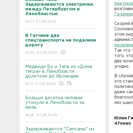
ректоро
Задерживаются электрички
между Петербургом и
возглави
Ленобластью
Га земл
19:57, 07.08.2026
Скорей в
Сосновом
этом окр
В Гатчине два
админис
спецтранспорта не поделили
дорогу
поселен
Так что
19:36, 07.08.2026
того, чт
две ночи
Медведи Бу и Тяпа из «Дома
угодно.
тигра» в Ленобласти
долетели до Ирландии
В случае
это стан
19:17, 07.08.2026
политика
даже сам
благоскл
Больше десятка человек
утонули в Ленобласти за
них шанс
июль
18:58, 07.08.2026
Юлия Г
47news
Задерживаются "Сапсаны" из