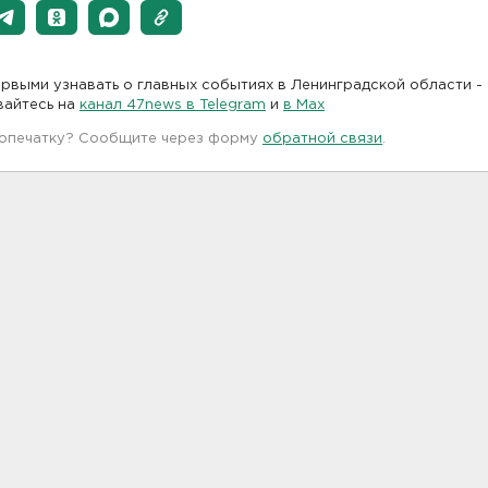
рвыми узнавать о главных событиях в Ленинградской области -
вайтесь на
канал 47news в Telegram
и
в Maх
 опечатку? Сообщите через форму
обратной связи
.