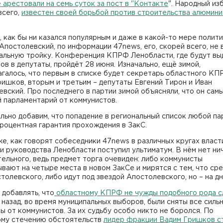
 арестовали на семь суток за пост в "Контакте
". Народный из
всего,
известен своей борьбой против строительства алюмин
 как бы ни казался популярным и даже в какой-то мере полит
Апостолевский, по информации 47news, его, скорей всего, не
нальную тройку. Конференция КПРФ Ленобласти, где будут вы
ов в депутаты, пройдёт 28 июня. Изначально, ещё зимой,
галось, что первым в списке будет секретарь областного К
ишков, вторым и третьим – депутаты Евгений Тирон и Иван
вский. Про последнего в партии зимой объясняли, что он сам
 парламентарий от коммунистов.
льно добавим, что попадение в региональный список любой па
роцентная гарантия прохождения в ЗакС.
е, как говорят собеседники 47news в различных кругах власти
 руководства Ленобласти поступил ультиматум. В нём нет ни
ельного, ведь предмет торга очевиден: либо коммунисты
вают на четыре места в новом ЗакСе и мирятся с тем, что сре
толевского, либо идут под звездой Апостолевского, но – на дн
 добавлять, что
областному КПРФ не чужды подобного рода с
 назад, во время муниципальных выборов, были сняты все силь
ы от коммунистов. За их судьбу особо никто не боролся. По
ому стечению обстоятельств
лидер фракции Вадим Гришков с