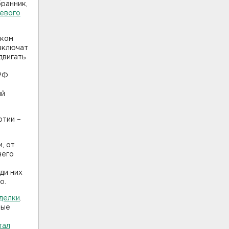
бранник,
иевого
иком
 включат
двигать
ПРФ
ый
ртии –
, от
чего
ди них
о.
делки
.
ные
тал