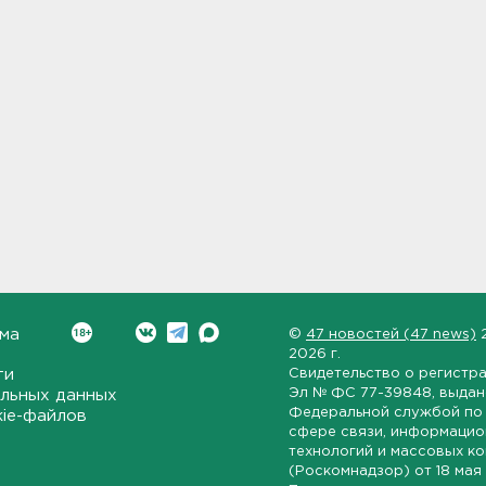
ма
©
47 новостей (47 news)
2026 г.
ти
Свидетельство о регистр
Эл № ФС 77-39848
, выда
льных данных
Федеральной службой по 
kie-файлов
сфере связи, информаци
технологий и массовых к
(Роскомнадзор) от
18 мая