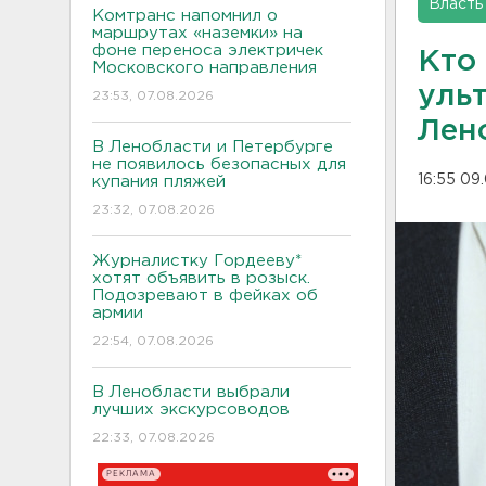
Власть
Комтранс напомнил о
маршрутах «наземки» на
фоне переноса электричек
Кто 
Московского направления
уль
23:53, 07.08.2026
Лен
В Ленобласти и Петербурге
не появилось безопасных для
16:55 09
купания пляжей
23:32, 07.08.2026
Журналистку Гордееву*
хотят объявить в розыск.
Подозревают в фейках об
армии
22:54, 07.08.2026
В Ленобласти выбрали
лучших экскурсоводов
22:33, 07.08.2026
РЕКЛАМА