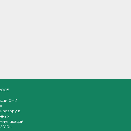
2005—
ации СМИ
но
надзору в
онных
оммуникаций
 2010г.