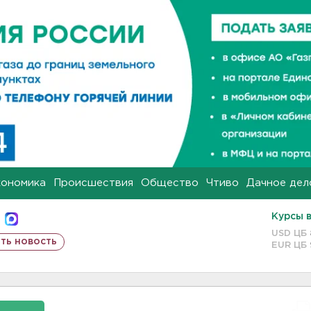
кономика
Происшествия
Общество
Чтиво
Дачное дел
Курсы 
USD ЦБ
ть новость
EUR ЦБ