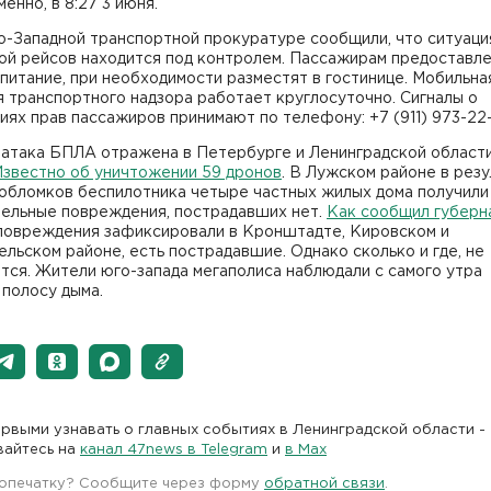
енно, в 8:27 3 июня.
о-Западной транспортной прокуратуре сообщили, что ситуаци
ой рейсов находится под контролем. Пассажирам предоставл
 питание, при необходимости разместят в гостинице. Мобильна
 транспортного надзора работает круглосуточно. Сигналы о
ях прав пассажиров принимают по телефону: +7 (911) 973-22
 атака БПЛА отражена в Петербурге и Ленинградской област
звестно об уничтожении 59 дронов
. В Лужском районе в рез
 обломков беспилотника четыре частных жилых дома получили
тельные повреждения, пострадавших нет.
Как сообщил губерн
 повреждения зафиксировали в Кронштадте, Кировском и
льском районе, есть пострадавшие. Однако сколько и где, не
ся. Жители юго-запада мегаполиса наблюдали с самого утра
полосу дыма.
рвыми узнавать о главных событиях в Ленинградской области -
вайтесь на
канал 47news в Telegram
и
в Maх
 опечатку? Сообщите через форму
обратной связи
.