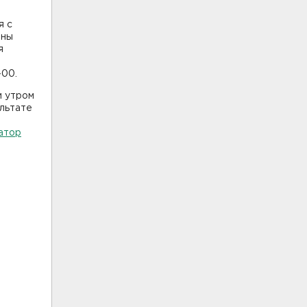
я с
ены
я
-00.
и утром
ультате
атор