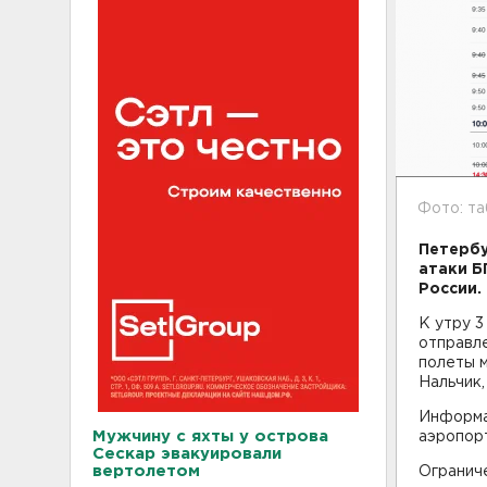
Фото: т
Петербу
атаки Б
России.
К утру 3
отправле
полеты м
Нальчик,
Информа
Мужчину с яхты у острова
аэропорт
Сескар эвакуировали
вертолетом
Огранич