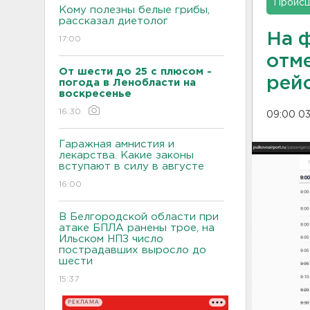
Проис
Кому полезны белые грибы,
рассказал диетолог
На 
17:00
отм
От шести до 25 с плюсом -
рей
погода в Ленобласти на
воскресенье
16:30
09:00 03
Гаражная амнистия и
лекарства. Какие законы
вступают в силу в августе
16:00
В Белгородской области при
атаке БПЛА ранены трое, на
Ильском НПЗ число
пострадавших выросло до
шести
15:37
РЕКЛАМА