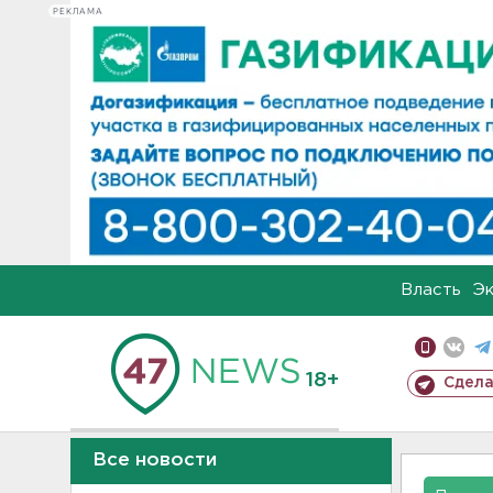
РЕКЛАМА
Власть
Э
18+
Сдела
Все новости