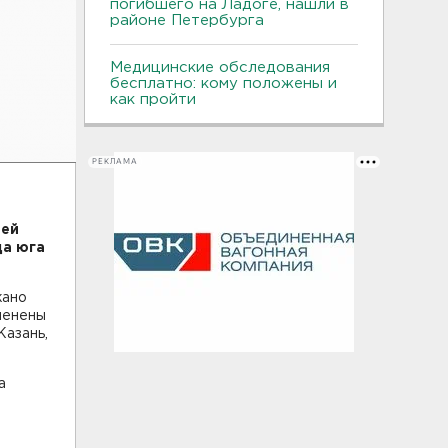
погибшего на Ладоге, нашли в
районе Петербурга
Медицинские обследования
бесплатно: кому положены и
как пройти
РЕКЛАМА
ней
да юга
жано
менены
Казань,
а