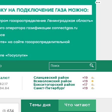
о
валют
Сланцевский район
+19
Всеволожский район
+19
82.17
Бокситогорский район
+17
94.84
Санкт-Петербург
+19
Темы дня
Что читают
634