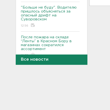
"Больше не буду". Водителю
пришлось объясняться за
опасный дрифт на
Суворовском
12:56
После пожара на складе
“Ленты” в Красном Бору в
магазинах сократился
ассортимент
12:35
Все новости
В Большой Ижоре с "Агатой
Кристи" отметят день
Ломоносовского района, в
Рощино - день поселка
12:05
Под Киришами задержали
мужчину, который отправил
соседа палкой в больницу