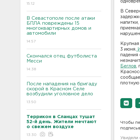
одноврем
15:12
В Север
задержк
В Севастополе после атаки
напитки,
БПЛА повреждены 15
многоквартирных домов и
приемная
автомобили
нарушени
14:57
Крупная
3 июня.
И
падения
Скончался отец футболиста
незначи
Месси
Беглов
,
14:38
Красносе
сообщает
плотную 
После нападения на бригаду
скорой в Красном Селе
возбудили уголовное дело
13:50
Террикон в Сланцах тушат
52-й день. Жители мечтают
Чтобы пе
о свежем воздухе
подписы
13:30
Увидели