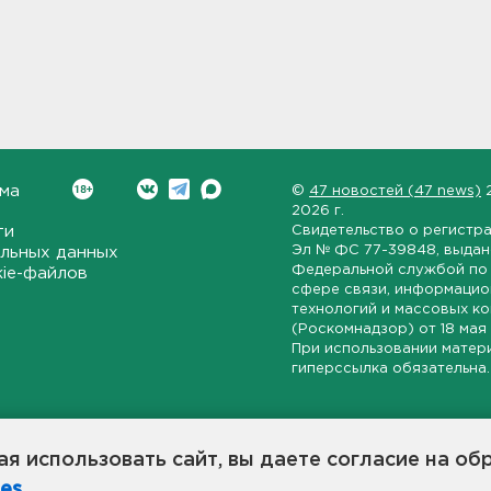
ма
©
47 новостей (47 news)
2026 г.
ти
Свидетельство о регистр
Эл № ФС 77-39848
, выда
льных данных
Федеральной службой по 
kie-файлов
сфере связи, информаци
технологий и массовых к
(Роскомнадзор) от
18 мая
При использовании матер
гиперссылка обязательна.
ет-издание, направленное на всестороннее освещение политиче
ской области, экономической и инвестиционной активности в ре
я использовать сайт, вы даете согласие на об
7 новостей» станет популярной и конструктивной площадкой дл
es
.
оисходят в 47-м регионе России.