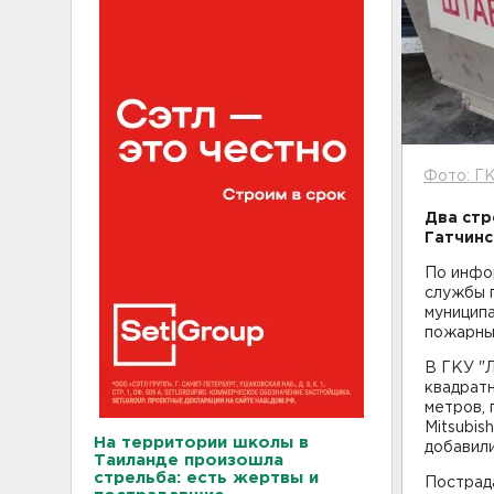
Фото: Г
Два стр
Гатчинс
По инфор
службы 
муниципа
пожарны
В ГКУ "
квадратн
метров,
Mitsubis
На территории школы в
добавили
Таиланде произошла
стрельба: есть жертвы и
Пострад