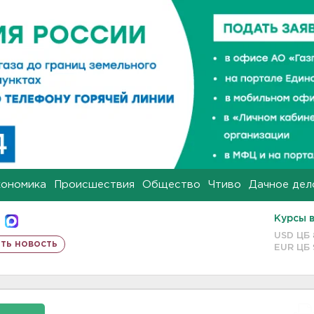
кономика
Происшествия
Общество
Чтиво
Дачное дел
Курсы 
USD ЦБ
ть новость
EUR ЦБ