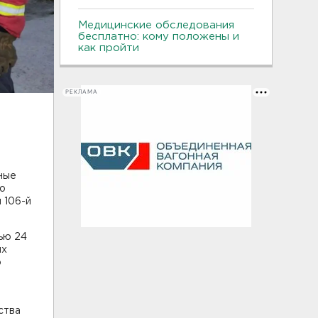
Медицинские обследования
бесплатно: кому положены и
как пройти
РЕКЛАМА
ные
о
 106-й
ью 24
ых
о
ства