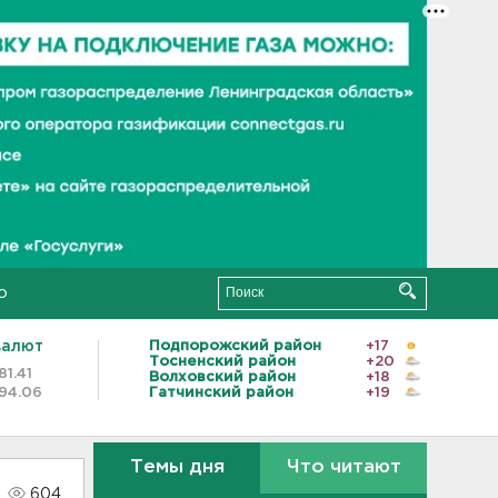
о
валют
Подпорожский район
+17
Тосненский район
+20
81.41
Волховский район
+18
94.06
Гатчинский район
+19
Темы дня
Что читают
604