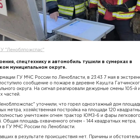
КУ "Леноблпожспас"
оения, спецтехнику и автомобиль тушили в сумерках в
ком муниципальном округе.
мации ГУ МЧС России по Ленобласти, в 23:43 7 мая в экстрен
поступило сообщение о пожаре в деревне Каушта Гатчинског
льного округа. На сигнал реагировали дежурные смены 105-й и
х частей.
Леноблпожспас" уточнили, что горел одноэтажный дом площад
ых метра, хозяйственная постройка на площади 120 квадратн
 полностью уничтожен огнем трактор ЮМЗ-6 и фары легковог
hi. Общая площадь охваченного огнем - 144 квадратных метра,
 в ГУ МЧС России по Ленобласти.
авших в результате происшествия нет. Причины и обстоятель