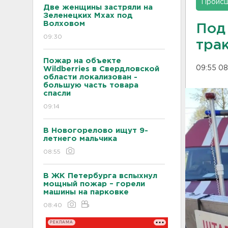
Проис
Две женщины застряли на
Зеленецких Мхах под
Волховом
Под
09:30
трак
Пожар на объекте
09:55 08
Wildberries в Свердловской
области локализован -
большую часть товара
спасли
09:14
В Новогорелово ищут 9-
летнего мальчика
08:55
В ЖК Петербурга вспыхнул
мощный пожар – горели
машины на парковке
08:40
РЕКЛАМА