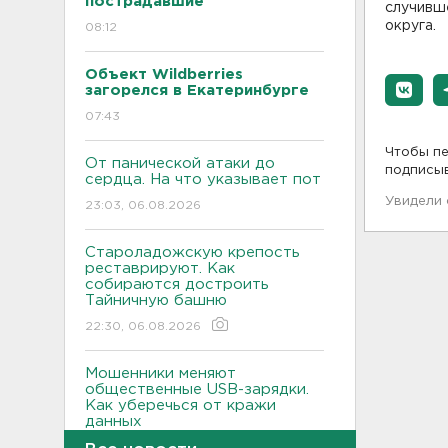
пострадавшие
случивш
округа.
08:12
Объект Wildberries
загорелся в Екатеринбурге
07:43
Чтобы пе
От панической атаки до
подписы
сердца. На что указывает пот
Увидели
23:03, 06.08.2026
Староладожскую крепость
реставрируют. Как
собираются достроить
Тайничную башню
22:30, 06.08.2026
Мошенники меняют
общественные USB-зарядки.
Как уберечься от кражи
данных
22:02, 06.08.2026