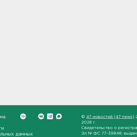
ма
©
47 новостей (47 news)
2026 г.
ти
Свидетельство о регистр
Эл № ФС 77-39848
, выда
льных данных