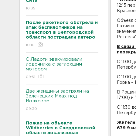
Сити"
12:15 пе
10:35
Красное 
Объезд о
После ракетного обстрела и
Гатчина 
атак беспилотников на
значения
транспорт в Белгородской
области пострадали пятеро
Ретселя"
10:10
В связи
перекр
С Ладоги эвакуировали
С 11:00 
лодочника с заглохшим
Петербур
мотором
09:51
С 11:00 
Горка –
Две женщины застряли на
В Рощин
Зеленецких Мхах под
17:00) и
Волховом
С 11:30 
09:30
Петербу
Жителей
Пожар на объекте
Wildberries в Свердловской
679 9 м
области локализован -