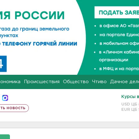
кономика
Происшествия
Общество
Чтиво
Дачное дел
Курсы 
USD ЦБ
ть новость
EUR ЦБ