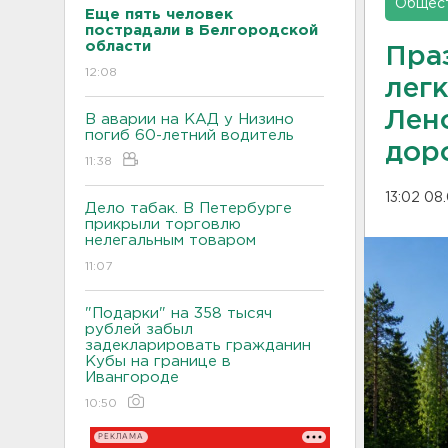
Общес
Еще пять человек
пострадали в Белгородской
области
Пра
12:08
легк
Лен
В аварии на КАД у Низино
погиб 60-летний водитель
дор
11:38
13:02 08
Дело табак. В Петербурге
прикрыли торговлю
нелегальным товаром
11:07
"Подарки" на 358 тысяч
рублей забыл
задекларировать гражданин
Кубы на границе в
Ивангороде
10:50
РЕКЛАМА