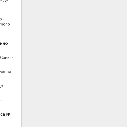
о –
тного
енно
 Санкт-
ружная
до
-
уса №