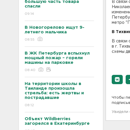
большую часть товара
В связи 
спасли
Николаев
изменени
09:14
Петербур
метро "П
В Новогорелово ищут 9-
летнего мальчика
В Тихви
08:55
В связи 
в г. Тих
схемы дв
В ЖК Петербурга вспыхнул
мощный пожар – горели
машины на парковке
08:40
На территории школы в
Таиланде произошла
стрельба: есть жертвы и
пострадавшие
Чтобы пе
подписы
08:12
Увидели
Объект Wildberries
загорелся в Екатеринбурге