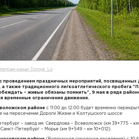
леграм-канал Dorogi_Lo
 с проведением праздничных мероприятий, посвященных
 а также традиционного легкоатлетического пробега "
обеждать – живые обязаны помнить", 9 мая в ряде район
я временные ограничения движения.
еволожском районе
с 11:00 до 12:00 будет временно перекры
е на пересечении Дороги Жизни и Колтушского шоссе:
тербург – завод им. Свердлова – Всеволожск (км 39+775 – км
 Санкт-Петербург – Морье (км 9+549 – км 10+012).
оносовском районе
(Виллозское городское поселение) с 10:4