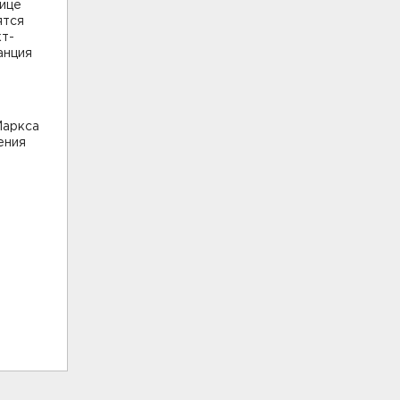
лице
ятся
кт-
анция
Маркса
ения