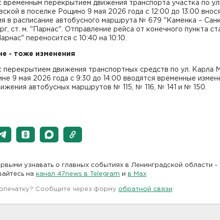
с временным перекрытием движения транспорта участка по у
ской в поселке Рощино 9 мая 2026 года с 12:00 до 13:00 внос
я в расписание автобусного маршрута № 679 "Каменка – Сан
г, ст. м. "Парнас". Отправление рейса от конечного пункта ст
арнас" переносится с 10:40 на 10:10.
не - тоже изменения
с перекрытием движения транспортных средств по ул. Карла 
вине 9 мая 2026 года с 9:30 до 14:00 вводятся временные измен
ижения автобусных маршрутов № 115, № 116, № 141 и № 150.
рвыми узнавать о главных событиях в Ленинградской области -
вайтесь на
канал 47news в Telegram
и
в Maх
 опечатку? Сообщите через форму
обратной связи
.