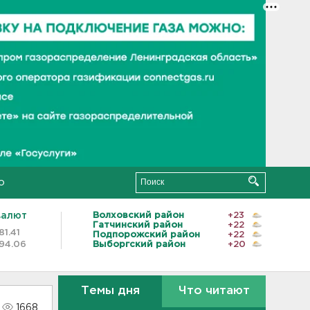
о
валют
Волховский район
+23
Гатчинский район
+22
81.41
Подпорожский район
+22
94.06
Выборгский район
+20
Темы дня
Что читают
1668