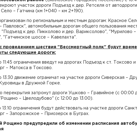
рекроют участок дороги Подъезд к дер. Ретселя от автодороги
Село – Гатчина (км 1+040 – км 2+190).
рганизован по региональным и местным дорогам: Красное Сел
– Павловск", автомобильным дорогам общего пользования мес
 "Подъезд к дер. Пикколово и дер. Вариксолово", "Мурилово –
, "Гатчинское шоссе – Кавелахта".
 с проведением шествия "Бессмертный полк" будут врем
ыты следующие дороги:
до 11:45 ограничения введут на дорогах Подъезд к ст. Токсово и
г – Матокса в Токсово.
до 13:30 движение ограничат на участке дороги Сиверская – Д
 Куровицы в Дружной Горке.
о перекрытия затронут дороги Ушково – Гравийное (с 00:00 
 "Рощино – Цвелодубово" (с 12:00 до 13:00).
до 13:10 ограничения будут действовать на участке дороги Санкт
рг – Запорожское – Приозерск в Буграх.
 Рощино предупредили об изменении расписания автоб
ая