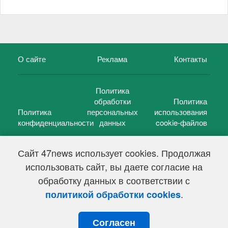
О сайте
Реклама
Контакты
Политика
обработки
Политика
Политика
персональных
использования
конфиденциальности
данных
cookie-файлов
Сайт 47news использует cookies. Продолжая
использовать сайт, вы даете согласие на
©
47 новостей (47 news)
2005 — 2026 г.
обработку данных в соответствии с
Свидетельство о регистрации СМИ Эл № ФС 77-39848, выдано
Федеральной службой по надзору в сфере связи,
.
политикой обработки cookies
информационных технологий и массовых коммуникаций
(Роскомнадзор) от 18 мая 2010г.
Согласен