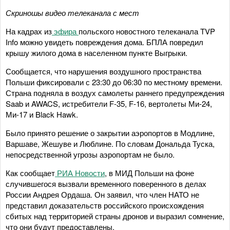
Скриношы видео телеканала с мест
На кадрах из
эфира
польского новостного телеканала TVP
Info можно увидеть повреждения дома. БПЛА повредил
крышу жилого дома в населенном пункте Выгрыки.
Сообщается, что нарушения воздушного пространства
Польши фиксировали с 23:30 до 06:30 по местному времени.
Страна подняла в воздух самолеты раннего предупреждения
Saab и AWACS, истребители F-35, F-16, вертолеты Ми-24,
Ми-17 и Black Hawk.
Было принято решение о закрытии аэропортов в Модлине,
Варшаве, Жешуве и Люблине. По словам Дональда Туска,
непосредственной угрозы аэропортам не было.
Как сообщает
РИА Новости
, в МИД Польши на фоне
случившегося вызвали временного поверенного в делах
России Андрея Ордаша. Он заявил, что член НАТО не
представил доказательств российского происхождения
сбитых над территорией страны дронов и выразил сомнение,
что они будут предоставлены.