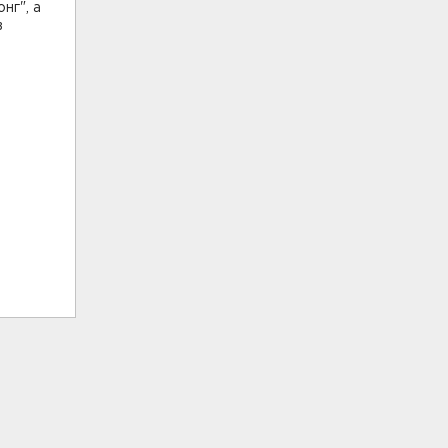
нг", а
в