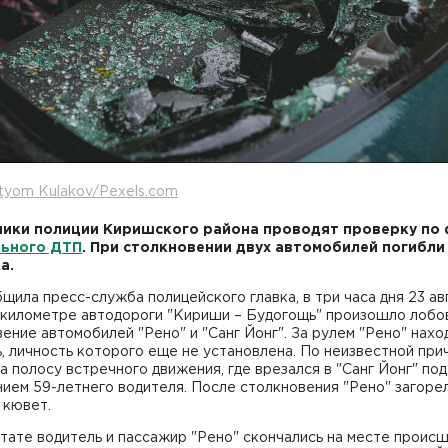
tyom Kulakov/Pexels.com
ики полиции Киришского района проводят проверку по
льного ДТП
. При столкновении двух автомобилей погибли
а.
щила пресс-служба полицейского главка, в три часа дня 23 ав
 километре автодороги "Кириши – Будогощь" произошло лобо
ение автомобилей "Рено" и "Санг Йонг". За рулем "Рено" нахо
, личность которого еще не установлена. По неизвестной при
а полосу встречного движения, где врезался в "Санг Йонг" под
ием 59-летнего водителя. После столкновения "Рено" загоре
 кювет.
тате водитель и пассажир "Рено" скончались на месте происш