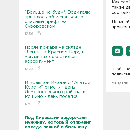
Как
соо
также дв
"Больше не буду". Водителю
состояни
пришлось объясняться за
опасный дрифт на
Полицей
Суворовском
произош
12:56
После пожара на складе
“Ленты” в Красном Бору в
магазинах сократился
ассортимент
12:35
Чтобы пе
подписы
В Большой Ижоре с "Агатой
Увидели
Кристи" отметят день
Ломоносовского района, в
Рощино - день поселка
12:05
Под Киришами задержали
мужчину, который отправил
соседа палкой в больницу