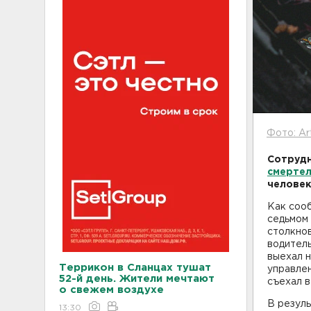
Фото: Ar
Сотрудн
смерте
человек
Как сооб
седьмом
столкнов
водитель
выехал н
Террикон в Сланцах тушат
управлен
52-й день. Жители мечтают
съехал в
о свежем воздухе
В резуль
13:30