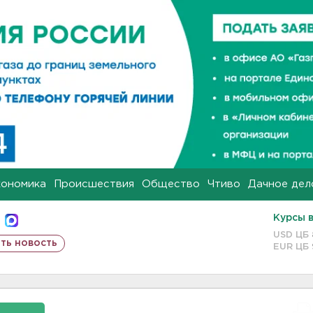
кономика
Происшествия
Общество
Чтиво
Дачное дел
Курсы 
USD ЦБ
ть новость
EUR ЦБ