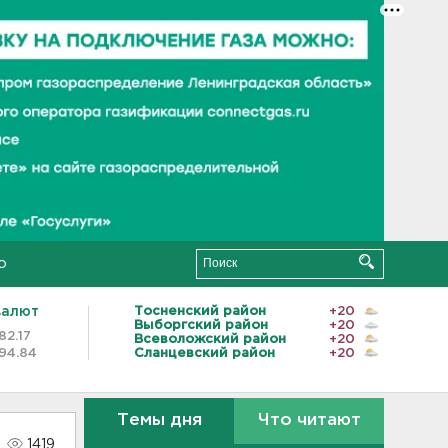
о
валют
Тосненский район
+20
Выборгский район
+20
82.17
Всеволожский район
+20
94.84
Сланцевский район
+20
Темы дня
Что читают
1419