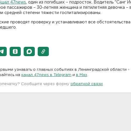
бщал 47news
, один из погибших – подросток. Водитель "Санг Йо
ое пассажиров – 30-летняя женщина и пятилетняя девочка – 
и средней степени тяжести госпитализированы.
ские проводят проверку и устанавливают все обстоятельства
едшего.
рвыми узнавать о главных событиях в Ленинградской области -
вайтесь на
канал 47news в Telegram
и
в Maх
 опечатку? Сообщите через форму
обратной связи
.