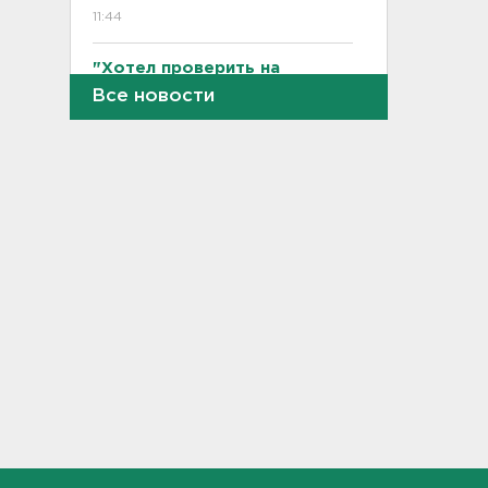
11:44
"Хотел проверить на
прочность". Житель
Все новости
Соснового Бора оторвал
руку памятнику воинам
11:15
В Красном Селе избили
бригаду скорой помощи.
Агрессор задержан
11:04
Рыбаков эвакуировали с
Ладожского озера у Назии
10:37
В Кингисеппе уборщицу
задержали за кражу денег и
украшений
10:17