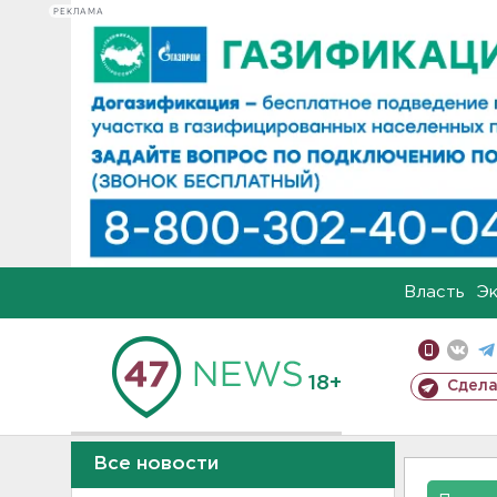
РЕКЛАМА
Власть
Э
18+
Сдела
Все новости