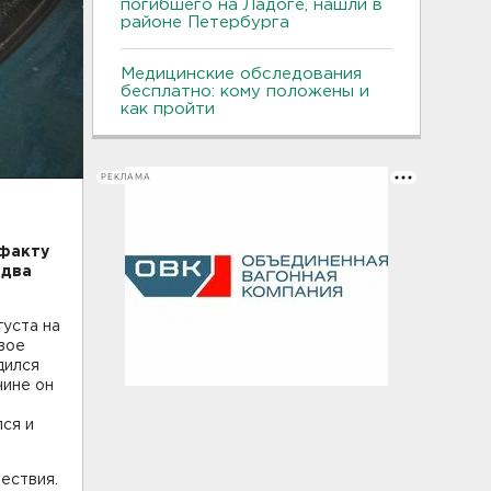
погибшего на Ладоге, нашли в
районе Петербурга
Медицинские обследования
бесплатно: кому положены и
как пройти
РЕКЛАМА
 факту
 два
густа на
вое
дился
чине он
лся и
ествия.