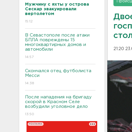
Проис
Мужчину с яхты у острова
Сескар эвакуировали
вертолетом
Дво
15:12
гос
сто
В Севастополе после атаки
БПЛА повреждены 15
многоквартирных домов и
21:20 23
автомобили
14:57
Скончался отец футболиста
Месси
14:38
После нападения на бригаду
скорой в Красном Селе
возбудили уголовное дело
13:50
РЕКЛАМА