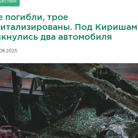
шествия
е погибли, трое
питализированы. Под Киришам
лкнулись два автомобиля
.08.2025