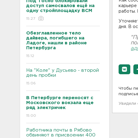
Как соо
Под Тосно блокировали
доступ самосвалов ещё на
карьере
одну стройплощадку ВСМ
работы. 
15:27
Уточняет
дня. В о
Обезглавленное тело
"П
дайвера, погибшего на
по
Ладоге, нашли в районе
Петербурга
ад
15:12
На "Коле" у Дусьево - второй
день пробки
15:06
Чтобы пе
подписы
В Петербурге переносят с
Московского вокзала еще
Увидели
ряд электричек
15:00
Работника почты в Рябово
обвиняют в присвоении 400