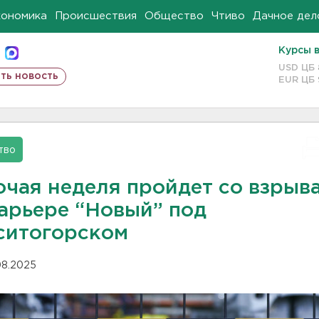
кономика
Происшествия
Общество
Чтиво
Дачное дел
Курсы 
USD ЦБ
ть новость
EUR ЦБ
тво
очая неделя пройдет со взрыв
карьере “Новый” под
ситогорском
.08.2025