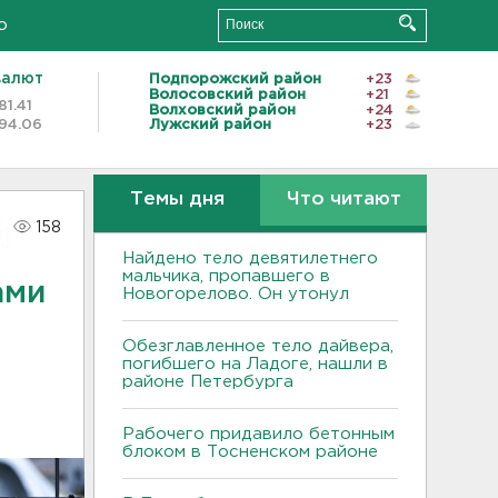
о
валют
Подпорожский район
+23
Волосовский район
+21
81.41
Волховский район
+24
94.06
Лужский район
+23
Темы дня
Что читают
158
Найдено тело девятилетнего
мальчика, пропавшего в
ами
Новогорелово. Он утонул
Обезглавленное тело дайвера,
погибшего на Ладоге, нашли в
районе Петербурга
Рабочего придавило бетонным
блоком в Тосненском районе