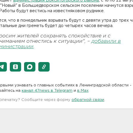
бщает
администрация Бокситогорского района
, с 18 по 22 авгу
 "Новый" в Большедворском сельском поселении начнутся вз
Работы будут вестись на известняковом руднике.
ся, что в понедельник взрывать будут с девяти утра до трех 
стальные дни греметь будет до четырех часов вечера.
росим жителей сохранять спокойствие и с
ниманием отнестись к ситуации", –
добавили в
министрации
.
рвыми узнавать о главных событиях в Ленинградской области -
вайтесь на
канал 47news в Telegram
и
в Maх
 опечатку? Сообщите через форму
обратной связи
.