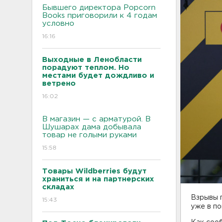
Бывшего директора Popcorn
Books приговорили к 4 годам
условно
16:16
Выходные в Ленобласти
порадуют теплом. Но
местами будет дождливо и
ветрено
16:02
В магазин — с арматурой. В
Шушарах дама добывала
товар не голыми руками
15:58
Товары Wildberries будут
храниться и на партнерских
складах
Взрывы 
15:43
уже в по