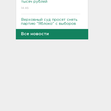
тысяч рублей
14:46
Верховный суд просят снять
партию "Яблоко" с выборов
14:31
Все новости
Рабочего придавило
бетонным блоком в
Тосненском районе
14:25
Дачников ждет реверс на
"Скандинавии"
14:18
В Петербурге задержали
тайного оружейного мастера
– в квартире силовики нашли
целый арсенал
14:07