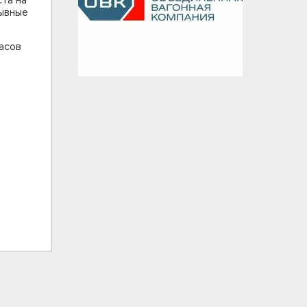
ста на
рывные
часов