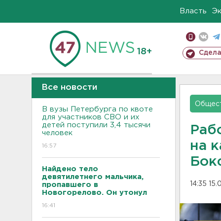
Власть
Э
18+
Сдела
Все новости
Общес
В вузы Петербурга по квоте
для участников СВО и их
детей поступили 3,4 тысячи
Раб
человек
на 
16:57
Бок
Найдено тело
девятилетнего мальчика,
14:35 15
пропавшего в
Новогорелово. Он утонул
16:41