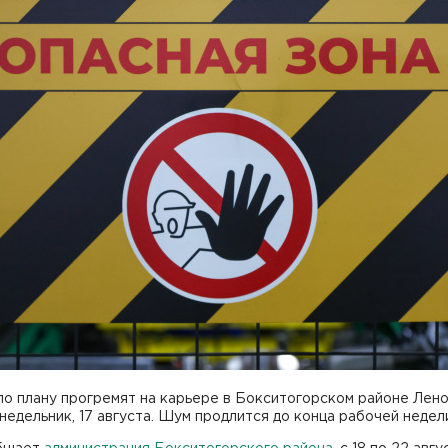
по плану прогремят на карьере в Бокситогорском районе Лен
недельник, 17 августа. Шум продлится до конца рабочей недел