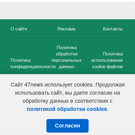
О сайте
Реклама
Контакты
Политика
обработки
Политика
Политика
персональных
использования
конфиденциальности
данных
cookie-файлов
Сайт 47news использует cookies. Продолжая
использовать сайт, вы даете согласие на
©
47 новостей (47 news)
2005 — 2026 г.
обработку данных в соответствии с
Свидетельство о регистрации СМИ Эл № ФС 77-39848, выдано
Федеральной службой по надзору в сфере связи,
.
политикой обработки cookies
информационных технологий и массовых коммуникаций
(Роскомнадзор) от 18 мая 2010г.
Согласен