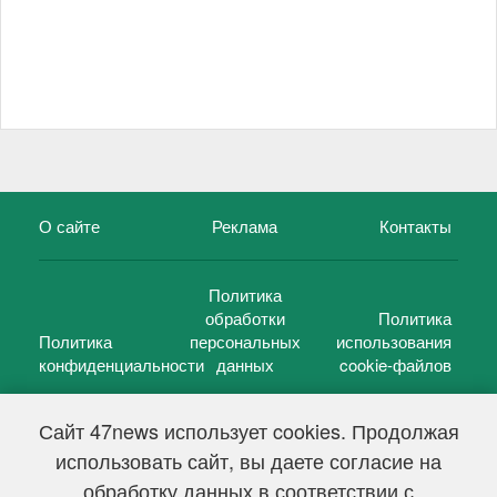
О сайте
Реклама
Контакты
Политика
обработки
Политика
Политика
персональных
использования
конфиденциальности
данных
cookie-файлов
Сайт 47news использует cookies. Продолжая
использовать сайт, вы даете согласие на
©
47 новостей (47 news)
2005 — 2026 г.
обработку данных в соответствии с
Свидетельство о регистрации СМИ Эл № ФС 77-39848, выдано