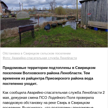
Обстановка в Свирицком сельском поселении
Фото: Аварийно-спасательная служба Ленобласти
Придомовые территории подтоплены в Свирицком
поселении Волховского района Ленобласти. Тем
временем из райцентра Приозерского района вода
постепенно уходит.
Как сообщила Аварийно-спасательная служба Ленобласти 2
мая, дежурная смена ПСО Лодейного Поля проверила
паводковую обстановку на реке Свирь в Свирицком
поселении. Выяснилось, что подтоплены придомовые