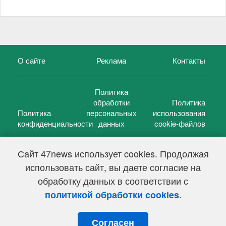
О сайте
Реклама
Контакты
Политика
обработки
Политика
Политика
персональных
использования
конфиденциальности
данных
cookie-файлов
Сайт 47news использует cookies. Продолжая
использовать сайт, вы даете согласие на
©
47 новостей (47 news)
2005 — 2026 г.
обработку данных в соответствии с
Свидетельство о регистрации СМИ Эл № ФС 77-39848, выдано
Федеральной службой по надзору в сфере связи,
.
политикой обработки cookies
информационных технологий и массовых коммуникаций
(Роскомнадзор) от 18 мая 2010г.
Согласен