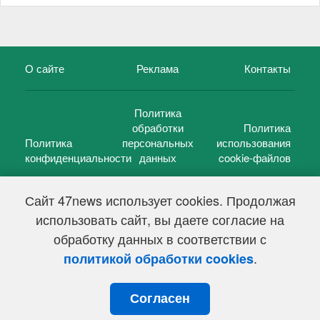
О сайте
Реклама
Контакты
Политика
обработки
Политика
Политика
персональных
использования
конфиденциальности
данных
cookie-файлов
Сайт 47news использует cookies. Продолжая
использовать сайт, вы даете согласие на
©
47 новостей (47 news)
2005 — 2026 г.
обработку данных в соответствии с
Свидетельство о регистрации СМИ Эл № ФС 77-39848, выдано
Федеральной службой по надзору в сфере связи,
.
политикой обработки cookies
информационных технологий и массовых коммуникаций
(Роскомнадзор) от 18 мая 2010г.
Согласен