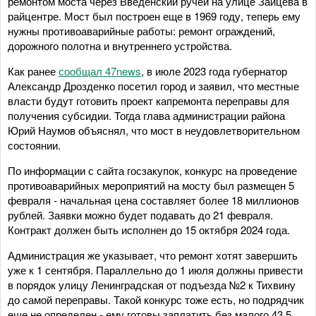
ремонтом моста через Введенский ручей на улице Зайцева в
райцентре. Мост был построен еще в 1969 году, теперь ему
нужны противоаварийные работы: ремонт ограждений,
дорожного полотна и внутреннего устройства.
Как ранее
сообщал 47news
, в июле 2023 года губернатор
Александр Дрозденко посетил город и заявил, что местные
власти будут готовить проект капремонта переправы для
получения субсидии. Тогда глава администрации района
Юрий Наумов объяснял, что мост в неудовлетворительном
состоянии.
По информации с сайта госзакупок, конкурс на проведение
противоаварийных мероприятий на мосту был размещен 5
февраля - начальная цена составляет более 18 миллионов
рублей. Заявки можно будет подавать до 21 февраля.
Контракт должен быть исполнен до 15 октября 2024 года.
Администрация же указывает, что ремонт хотят завершить
уже к 1 сентября. Параллельно до 1 июля должны привести
в порядок улицу Ленинградская от подъезда №2 к Тихвину
до самой переправы. Такой конкурс тоже есть, но подрядчик
еще не определен - ему готовы заплатить без малого 43,5