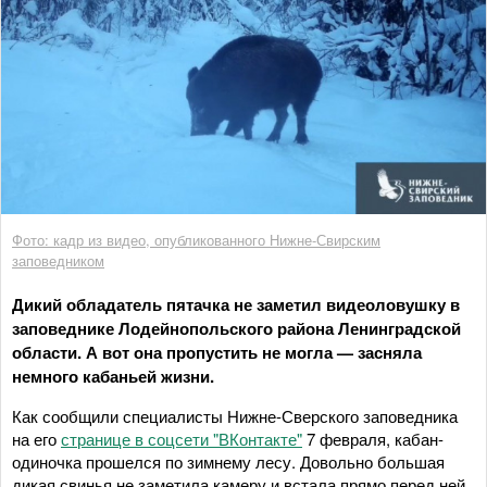
Фото: кадр из видео, опубликованного Нижне-Свирским
заповедником
Дикий обладатель пятачка не заметил видеоловушку в
заповеднике Лодейнопольского района Ленинградской
области. А вот она пропустить не могла — засняла
немного кабаньей жизни.
Как сообщили специалисты Нижне-Сверского заповедника
на его
странице в соцсети "ВКонтакте"
7 февраля, кабан-
одиночка прошелся по зимнему лесу. Довольно большая
дикая свинья не заметила камеру и встала прямо перед ней.