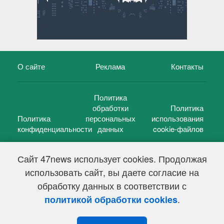
О сайте
Реклама
Контакты
Политика
обработки
Политика
Политика
персональных
использования
конфиденциальности
данных
cookie-файлов
Сайт 47news использует cookies. Продолжая
использовать сайт, вы даете согласие на
©
47 новостей (47 news)
2005 — 2026 г.
обработку данных в соответствии с
Свидетельство о регистрации СМИ Эл № ФС 77-39848, выдано
Федеральной службой по надзору в сфере связи,
.
политикой обработки cookies
информационных технологий и массовых коммуникаций
(Роскомнадзор) от 18 мая 2010г.