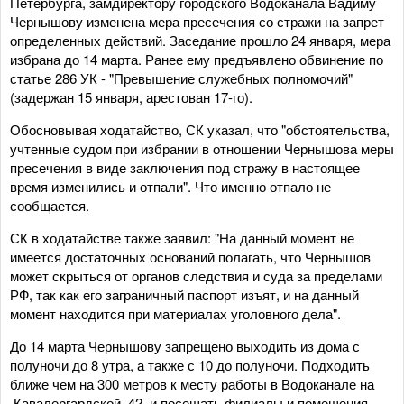
Петербурга, замдиректору городского Водоканала Вадиму
Чернышову изменена мера пресечения со стражи на запрет
определенных действий. Заседание прошло 24 января, мера
избрана до 14 марта. Ранее ему предъявлено обвинение по
статье 286 УК - "Превышение служебных полномочий"
(задержан 15 января, арестован 17-го).
Обосновывая ходатайство, СК указал, что "обстоятельства,
учтенные судом при избрании в отношении Чернышова меры
пресечения в виде заключения под стражу в настоящее
время изменились и отпали". Что именно отпало не
сообщается.
СК в ходатайстве также заявил: "На данный момент не
имеется достаточных оснований полагать, что Чернышов
может скрыться от органов следствия и суда за пределами
РФ, так как его заграничный паспорт изъят, и на данный
момент находится при материалах уголовного дела".
До 14 марта Чернышову запрещено выходить из дома с
полуночи до 8 утра, а также с 10 до полуночи. Подходить
ближе чем на 300 метров к месту работы в Водоканале на
Кавалергардской, 42, и посещать филиалы и помещения