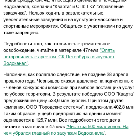
Водоканала, компании "Кварта" и СПб ГКУ "Управление
заказчика". Нельзя ходить в развлекательные,
увеселительные заведения и на культурно-массовые и
спортивные мероприятия. Общаться с участниками по делу
тоже запрещено.
Подробности того, как готовилось стремительное
освобождение, читайте в материале 47news
"Опять
поторопились с арестом. СК Петербурга выпускает
Водоканал"
.
Напомним, как полагало следствие, не позднее 28 апреля
прошлого года, Чернышов оказал давление на подчиненных
- членов конкурсной комиссии при выборе поставщика услуг
по уборке территории. В результате победило ООО "Кварта",
предложившее цену 528,6 млн рублей. При этом другая
компания, ООО "Городские системы", предложила 402,8 млн.
Таким образом, ущерб предприятию на данный момент
оценивается в 125,7 млн. Все подробности этого дела
читайте в материале 47news
"Чисто за 500 миллионов. На
чем убрался главный по закупкам Водоканала"
.